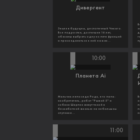
Дивергент
В
Земля в будущем, деспотичный Чикаго.
з
Все подростки, достигшие 16 лет,
д
обязаны выбрать одну из пяти фракций
г
и присоединиться к ней на всю...
п
10:00
Планета Ai
Мальчик-непоседа Родя, его папа-
В
изобретатель, робот "Рыжий 5" и
о
собака Шарпик живут тихой и
п
беззаботной жизнью на небольшом
п
спутнике...
н
11:00