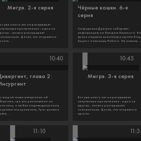
Мегрэ. 2-я серия
Чёрные кошки. 6-я
серия
от уже много лет он раскрывает
апутанные преступления - одно за
Сотрудники Драгуна собирают
ругим - словно разгадывает
информацию на бандита Каленого. В
оловоломки. Да так, что оторваться
время открытия кинотеатра группа Его
росто...
берет с поличным Рябого. На пикник...
10:40
10:45
Дивергент, глава 2:
Мегрэ. 3-я серия
Инсургент
о второй главе антиутопии об
Вот уже много лет он раскрывает
бществе, где все расставлено по
запутанные преступления - одно за
олочкам, а любая индивидуальность
другим - словно разгадывает
одлежит искоренению, Трис должна
головоломки. Да так, что оторваться
айти...
просто...
11:10
11:3