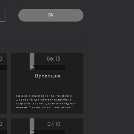
OK
0
06:15
Дракошия
Высоко в облаках находится страна
Дракошия, где обитают волшебные
существа - дракоши, которые владеют
магией. Они постоянно сталкиваются...
0
07:10