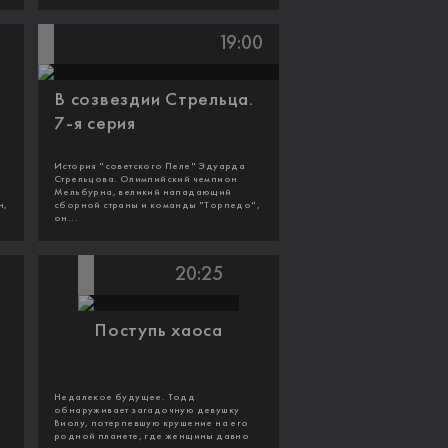
19:00
В созвездии Стрельца.
7-я серия
История "советского Пеле" Эдуарда
Стрельцова. Олимпийский чемпион
Мельбурна, великий нападающий
н,
сборной страны и команды "Торпедо",
он...
20:25
Поступь хаоса
Недалекое будущее. Тодд
обнаруживает загадочную девушку
Виолу, потерпевшую крушение на его
родной планете, где женщины давно