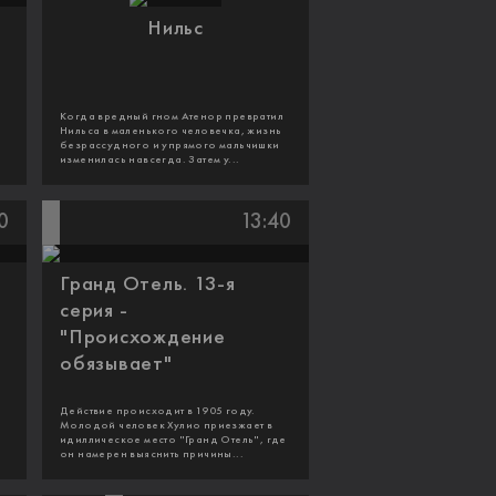
Нильс
Когда вредный гном Атенор превратил
Нильса в маленького человечка, жизнь
безрассудного и упрямого мальчишки
изменилась навсегда. Затем у...
0
13:40
Гранд Отель. 13-я
серия -
"Происхождение
обязывает"
Действие происходит в 1905 году.
Молодой человек Хулио приезжает в
идиллическое место "Гранд Отель", где
он намерен выяснить причины...