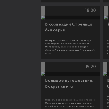
18:00
В созвездии Стрельца.
6-я серия
История "советского Пеле" Эдуарда
А
Стрельцова. Олимпийский чемпион
с
Мельбурна, великий нападающий
з
сборной страны и команды "Торпедо",
п
он...
р
19:20
Большое путешествие.
Вокруг света
И
Пушистый здоровяк Мик-Мик и его жена
С
Микаэла готовятся стать родителями в
М
третий раз: со дня на день аист должен
с