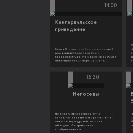
14:00
Кентервильское
привидение
М
Семья Отисов приобретает старинный
с
дом в английском поместье и
З
переезжает туда. Но в доме уже 300 лет
с
живет призрак мистера Саймона,...
б
15:30
Непоседы
На берегу прекрасного ручья
И
находится деревня Бельфонтен. В ней
С
живут четверо друзей, которые
М
обладают безграничным
с
воображением и...
о