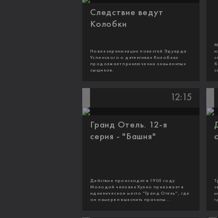
Следствие ведут
Колобки
М
Новая экранизация повестей Эдуарда
и
Успенского о детективах Колобках
с
продолжает приключения знаменитых
б
сыщиков.
с
12:15
Гранд Отель. 12-я
серия - "Башня"
Действие происходит в 1905 году.
Т
Молодой человек Хулио приезжает в
с
идиллическое место "Гранд Отель", где
м
он намерен выяснить причины...
г