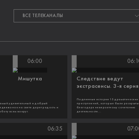
06:00
06:1
Мишутка
Следствие ведут
экстрасенсы. 3-я серия
Подлинные истории 15 драматических
амый удивительный и добрый
преступлений, которые были раскрыты
едвежонок на свете дарит радость и
благодаря невероятному сочетанию
аботу всем вокруг.
деятельности...
06:35
07:0