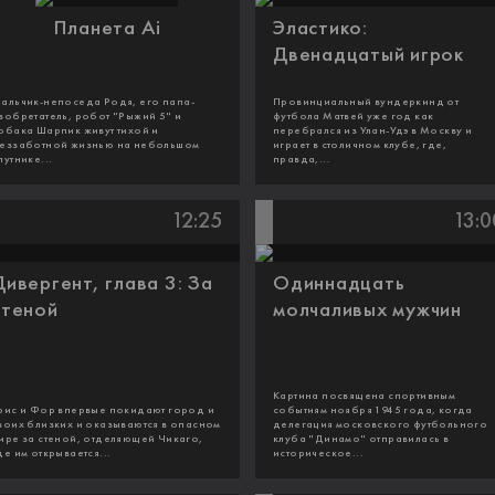
Планета Ai
Эластико:
Двенадцатый игрок
альчик-непоседа Родя, его папа-
Провинциальный вундеркинд от
зобретатель, робот "Рыжий 5" и
футбола Матвей уже год как
обака Шарпик живут тихой и
перебрался из Улан-Удэ в Москву и
еззаботной жизнью на небольшом
играет в столичном клубе, где,
путнике...
правда,...
12:25
13:0
Дивергент, глава 3: За
Одиннадцать
стеной
молчаливых мужчин
Картина посвящена спортивным
рис и Фор впервые покидают город и
событиям ноября 1945 года, когда
воих близких и оказываются в опасном
делегация московского футбольного
ире за стеной, отделяющей Чикаго,
клуба "Динамо" отправилась в
де им открывается...
историческое...