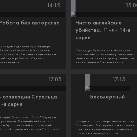
14:15
15:0
Работа без авторства
Чисто английские
убийства. 11-я - 14-я
серии
олодой художник Курт Барнерт
бегает из Восточной Германии в
Старая, добрая Англия. Чопорные
ападную, чтобы учиться живописи и
островитяне по-прежнему совершают
вободно работать. Однако
самые изощренные преступления, за
олезненное...
ними с самым обстоятельным и...
17:05
17:15
В созвездии Стрельца.
Бессмертный
5-я серия
стория "советского Пеле" Эдуарда
трельцова. Олимпийский чемпион
Четыре истории, затрагивающие тему
ельбурна, великий нападающий
бессмертия. Все герои сталкиваются с
борной страны и команды "Торпедо",
трудными жизненными ситуациями и
н...
приходят к выводу, что есть...