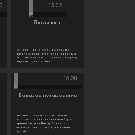
0
15:05
Дикая лига
Основанная на реальных событиях
начала XX века история парня Варлама
из низших социальных слоев, которому
ради того, чтобы быть с...
18:00
Большое путешествие
Безответственный Аист из центра
доставки детей совершил ошибку и
принес малыша Панду большому
медведю, которого зовут Мик-Мик.
Бурый...