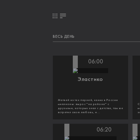
ВЕСЬ ДЕНЬ
06:00
Эластико
Матвей из тех парней, каких в России
миллионы: вырос "на районе" с
С
друзьями, которых знал с детства, там же
м
встретил свою любовь, и...
з
06:20