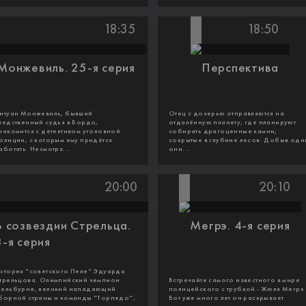
18:35
18:50
Монжевиль. 25-я серия
Перспектива
нтуан Монжевиль, бывший
Отец с дочерью отправляются на
ледственный судья в Бордо,
отдалённую планету, где планируют
накомится с детективом уголовной
собирать драгоценные камни,
олиции, с которым ему придётся
сокрытые в глубине лесов. Добыв оди
аботать. Несмотря...
они...
20:00
20:10
В созвездии Стрельца.
Мегрэ. 4-я серия
8-я серия
стория "советского Пеле" Эдуарда
трельцова. Олимпийский чемпион
Встречайте самого известного в мире
ельбурна, великий нападающий
полицейского с трубкой - Жюля Мегрэ.
борной страны и команды "Торпедо",
Вот уже много лет он раскрывает