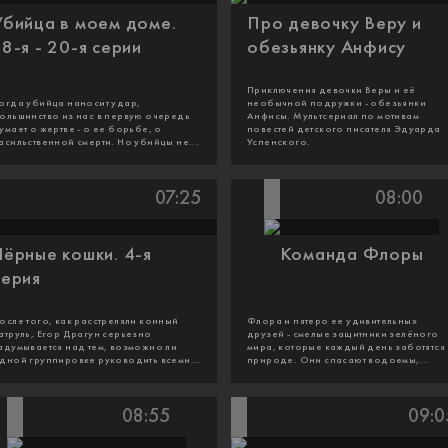
Убийца в моем доме.
Про девочку Веру и
18-я - 20-я серии
обезьянку Анфису
Приключения девочки Веры и её
огда убийца наносит удар,
необычной подружки - обезьянки
ольшинство из нас в первую очередь
Анфисы. Мультсериал по мотивам
умает о жертве - о ее борьбе, о
повестей детского писателя Эдуарда
асильственной смерти. Но убийцы не...
Успенского.
07:25
08:00
Чёрные кошки. 4-я
Команда Флоры
серия
осле того, как расстреляли конный
Флора и пятеро ее удивительных
атруль, Егор Драгун серьезно
друзей - смелые защитники зелёного
адумывается над тем, возможно ли
мира, которые каждый день заботятся
дной группировке руководить всеми...
природе. Они спасают водоемы,...
08:55
09:0