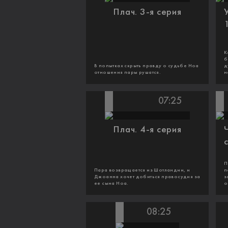
Плач. 3-я серия
К
б
В попытках скрыть правду о судьбе Ноа
д
отношения пары рушатся.
н
07:25
Плач. 4-я серия
П
Пара возвращается из Шотландии, и
п
Джоанна хочет добиться правосудия за
з
ее сына Ноа.
о
08:25