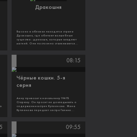
Дракошия
Высоко в облаках находится страна
Дракошия, где обитают волшебные
существа - дракоши, которые владеют
магией. Они постоянно сталкиваются...
08:15
Чёрные кошки. 5-я
серия
Анну привозят к начальнику УМГБ
Старюку. Он просит ее докладывать о
 о
содержании встреч Купленова. Жена
Купленова передает сестре Галине...
5
09:55