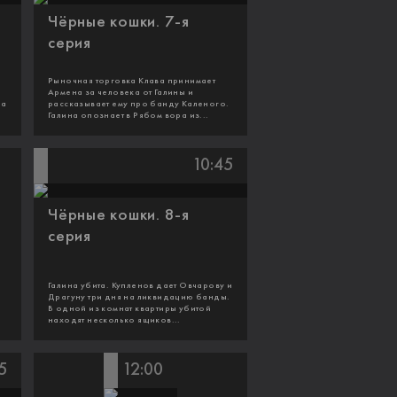
Чёрные кошки. 7-я
серия
Рыночная торговка Клава принимает
о
Армена за человека от Галины и
ра
рассказывает ему про банду Каленого.
Галина опознает в Рябом вора из...
10:45
Чёрные кошки. 8-я
серия
Галина убита. Купленов дает Овчарову и
Драгуну три дня на ликвидацию банды.
В одной из комнат квартиры убитой
находят несколько ящиков...
5
12:00