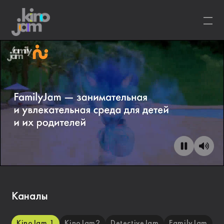
Каналы
KinoJam 1
KinoJam2
DetectiveJam
FamilyJam