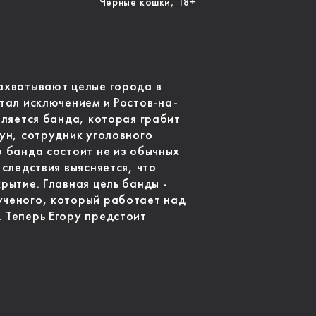
Чёрные кошки, 18+
ахватывают целые города в
стал исключением и Ростов-на-
вляется банда, которая грабит
гун, сотрудник уголовного
о банда состоит не из обычных
 следствия выясняется, что
рытие. Главная цель банды -
ученого, который работает над
 Теперь Егору предстоит