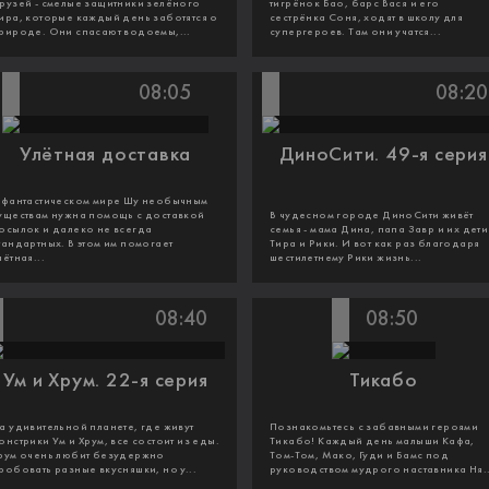
рузей - смелые защитники зелёного
тигрёнок Бао, барс Вася и его
ира, которые каждый день заботятся о
сестрёнка Соня, ходят в школу для
рироде. Они спасают водоемы,...
супергероев. Там они учатся...
08:05
08:20
Улётная доставка
ДиноСити. 49-я серия
 фантастическом мире Шу необычным
уществам нужна помощь с доставкой
В чудесном городе ДиноСити живёт
осылок и далеко не всегда
семья - мама Дина, папа Завр и их дети
тандартных. В этом им помогает
Тира и Рики. И вот как раз благодаря
лётная...
шестилетнему Рики жизнь...
08:40
08:50
Ум и Хрум. 22-я серия
Тикабо
а удивительной планете, где живут
Познакомьтесь с забавными героями
онстрики Ум и Хрум, все состоит из еды.
Тикабо! Каждый день малыши Кафа,
рум очень любит безудержно
Том-Том, Мако, Гуди и Бамс под
робовать разные вкусняшки, но у...
руководством мудрого наставника Ня..