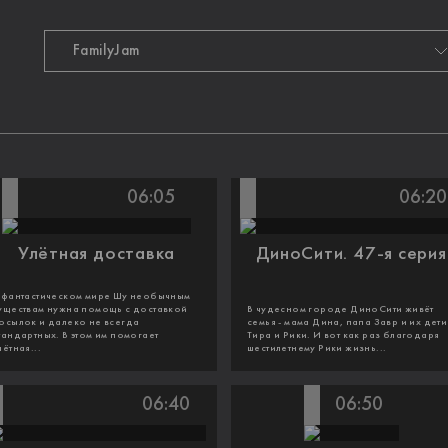
06:05
06:20
Улётная доставка
ДиноСити. 47-я серия
 фантастическом мире Шу необычным
уществам нужна помощь с доставкой
В чудесном городе ДиноСити живёт
осылок и далеко не всегда
семья - мама Дина, папа Завр и их дети
тандартных. В этом им помогает
Тира и Рики. И вот как раз благодаря
лётная...
шестилетнему Рики жизнь...
06:40
06:50