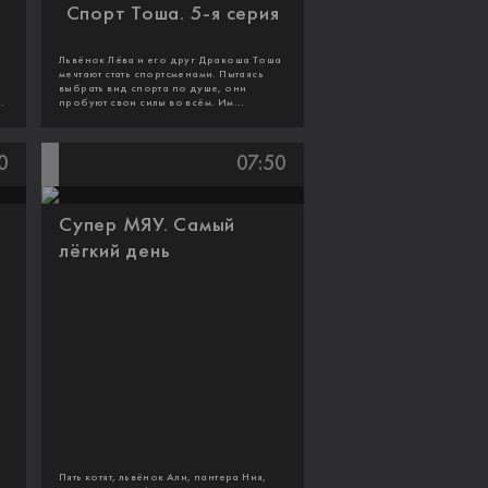
Спорт Тоша. 5-я серия
Львёнок Лёва и его друг Дракоша Тоша
мечтают стать спортсменами. Пытаясь
выбрать вид спорта по душе, они
.
пробуют свои силы во всём. Им...
0
07:50
Супер МЯУ. Самый
лёгкий день
Пять котят, львёнок Али, пантера Ния,