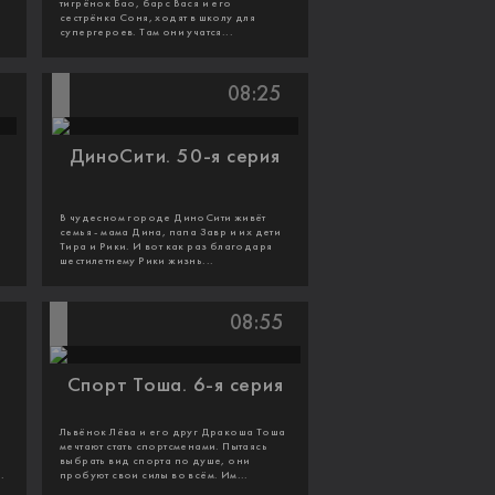
тигрёнок Бао, барс Вася и его
сестрёнка Соня, ходят в школу для
супергероев. Там они учатся...
08:25
ДиноСити. 50-я серия
В чудесном городе ДиноСити живёт
семья - мама Дина, папа Завр и их дети
Тира и Рики. И вот как раз благодаря
шестилетнему Рики жизнь...
08:55
Спорт Тоша. 6-я серия
Львёнок Лёва и его друг Дракоша Тоша
мечтают стать спортсменами. Пытаясь
выбрать вид спорта по душе, они
.
пробуют свои силы во всём. Им...