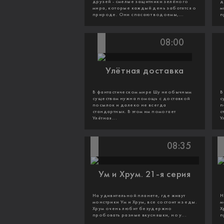
друзей - смелые защитники зелёного
д
мира, которые каждый день заботятся о
м
природе. Они спасают водоемы,...
п
08:00
Улётная доставка
В фантастическом мире Шу необычным
В
существам нужна помощь с доставкой
с
посылок и далеко не всегда
п
стандартных. В этом им помогает
с
Улётная...
У
08:35
Ум и Хрум. 21-я серия
На удивительной планете, где живут
Н
монстрики Ум и Хрум, все состоит из еды.
м
Хрум очень любит безудержно
Х
пробовать разные вкусняшки, но у...
п