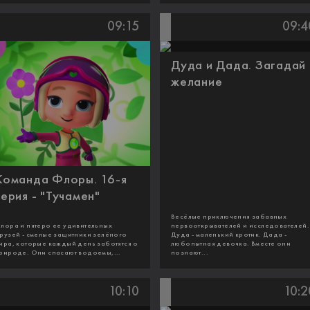
09:15
09:4
Дуда и Дада. Загадай
желание
Команда Флоры. 16-я
серия - "Тучамен"
Весёлые приключения забавных
лора и пятеро ее удивительных
первооткрывателей и исследователей.
рузей - смелые защитники зелёного
Дуда - маленький кротик. Дада -
ира, которые каждый день заботятся о
любопытная девочка. Вместе они
рироде. Они спасают водоемы,...
познают...
10:10
10:2