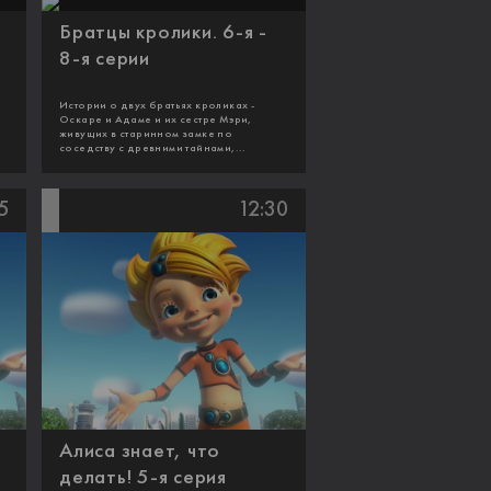
Братцы кролики. 6-я -
8-я серии
Истории о двух братьях кроликах -
Оскаре и Адаме и их сестре Мэри,
живущих в старинном замке по
соседству с древними тайнами,...
5
12:30
Алиса знает, что
делать! 5-я серия