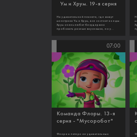
Ум и Хрум. 19-я серия
На удивительной планете, где живут
Н
монстрики Ум и Хрум, все состоит из еды.
м
Хрум очень любит безудержно
Х
пробовать разные вкусняшки, но у...
п
07:00
Команда Флоры. 13-я
серия - "Мусоробот"
Флора и пятеро ее удивительных
Ф