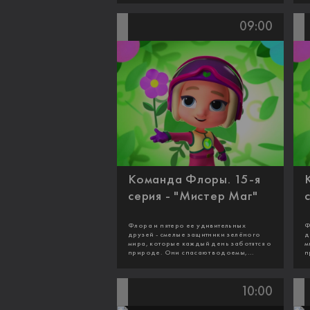
09:00
Команда Флоры. 15-я
серия - "Мистер Маг"
Флора и пятеро ее удивительных
Ф
друзей - смелые защитники зелёного
д
мира, которые каждый день заботятся о
м
природе. Они спасают водоемы,...
п
10:00