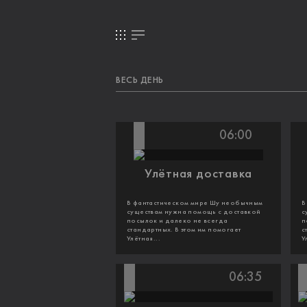
ВЕСЬ ДЕНЬ
06:00
Улётная доставка
В фантастическом мире Шу необычным
В
существам нужна помощь с доставкой
с
посылок и далеко не всегда
п
стандартных. В этом им помогает
с
Улётная...
У
06:35