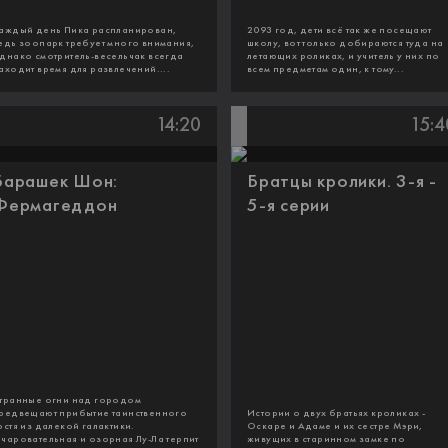
аждый день Пика распланирован,
2093 год, дети всё так же посещают
едь зоопарк требует много внимания,
школу, вот только добираются туда на
днако смотритель-весельчак всегда
летающих роликах, и учитель у них по
аходит время для развлечений....
всем предметам один, к тому...
14:20
15:4
Барашек Шон:
Братцы кролики. 3-я -
Фермагеддон
5-я серии
транные огни над городом
редвещают прибытие таинственного
Истории о двух братьях кроликах -
остя из далекой галактики.
Оскаре и Адаме и их сестре Мэри,
чаровательная и озорная Лу-Ла терпит
живущих в старинном замке по