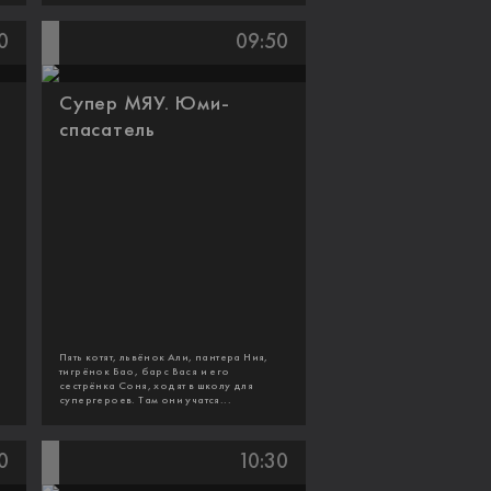
0
09:50
Супер МЯУ. Юми-
спасатель
Пять котят, львёнок Али, пантера Ния,
тигрёнок Бао, барс Вася и его
сестрёнка Соня, ходят в школу для
супергероев. Там они учатся...
0
10:30