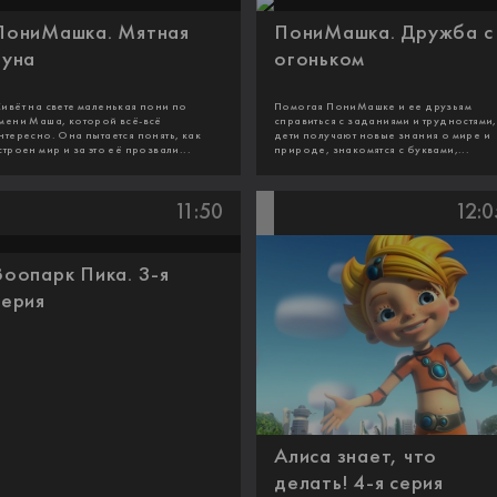
ПониМашка. Мятная
ПониМашка. Дружба с
луна
огоньком
ивёт на свете маленькая пони по
Помогая ПониМашке и ее друзьям
мени Маша, которой всё-всё
справиться с заданиями и трудностями,
нтересно. Она пытается понять, как
дети получают новые знания о мире и
строен мир и за это её прозвали...
природе, знакомятся с буквами,...
11:50
12:0
Зоопарк Пика. 3-я
серия
Алиса знает, что
делать! 4-я серия