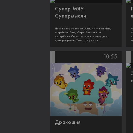
Супер МЯУ.
Супермысли
Пять котят, львёнок Али, пантера Ния,
Ж
тигрёнок Бао, барс Вася и его
и
сестрёнка Соня, ходят в школу для
и
супергероев. Там они учатся...
у
10:55
Дракошия