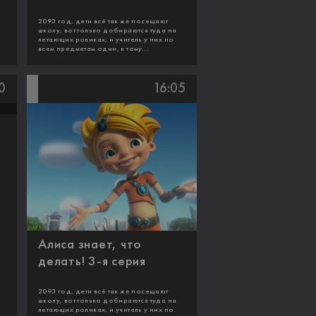
2093 год, дети всё так же посещают
школу, вот только добираются туда на
летающих роликах, и учитель у них по
всем предметам один, к тому...
0
16:05
Алиса знает, что
делать! 3-я серия
2093 год, дети всё так же посещают
школу, вот только добираются туда на
летающих роликах, и учитель у них по