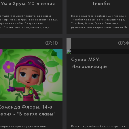
Ум и Хрум. 20-я серия
Тикабо
а удивительной планете, где живут
Познакомьтесь с забавными героями
онстрики Ум и Хрум, все состоит из еды.
Тикабо! Каждый день малыши Кафа,
рум очень любит безудержно
Том-Том, Мако, Гуди и Бамс под
робовать разные вкусняшки, но у...
руководством мудрого наставника Ня..
07:10
07:4
Супер МЯУ.
Импровизация
Команда Флоры. 14-я
серия - "В сетях славы"
лора и пятеро ее удивительных
Пять котят, львёнок Али, пантера Ния,