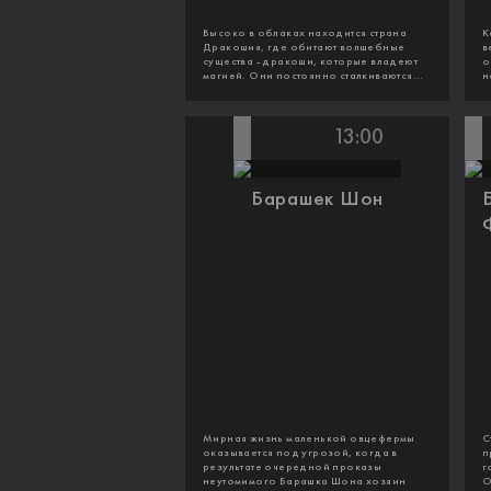
Высоко в облаках находится страна
К
Дракошия, где обитают волшебные
в
существа - дракоши, которые владеют
о
магией. Они постоянно сталкиваются...
н
13:00
Барашек Шон
Мирная жизнь маленькой овцефермы
С
оказывается под угрозой, когда в
п
результате очередной проказы
г
неутомимого Барашка Шона хозяин
О