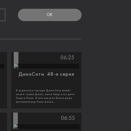
OK
06:25
ДиноСити. 48-я серия
В чудесном городе ДиноСити живёт
семья - мама Дина, папа Завр и их дети
Тира и Рики. И вот как раз благодаря
шестилетнему Рики жизнь...
06:55