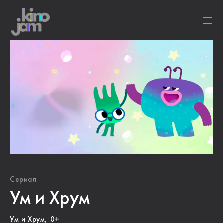
Сериал
Ум и Хрум
Ум и Хрум, 0+