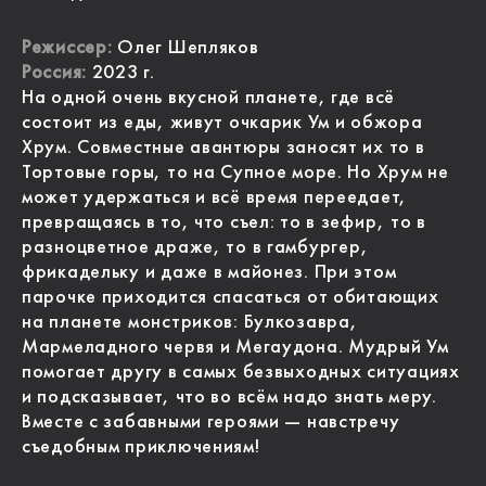
Режиссер:
Олег Шепляков
Россия:
2023 г.
На одной очень вкусной планете, где всё
состоит из еды, живут очкарик Ум и обжора
Хрум. Совместные авантюры заносят их то в
Тортовые горы, то на Супное море. Но Хрум не
может удержаться и всё время переедает,
превращаясь в то, что съел: то в зефир, то в
разноцветное драже, то в гамбургер,
фрикадельку и даже в майонез. При этом
парочке приходится спасаться от обитающих
на планете монстриков: Булкозавра,
Мармеладного червя и Мегаудона. Мудрый Ум
помогает другу в самых безвыходных ситуациях
и подсказывает, что во всём надо знать меру.
Вместе с забавными героями — навстречу
съедобным приключениям!