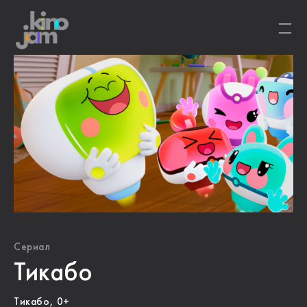
Сериал
Тикабо
Тикабо, 0+