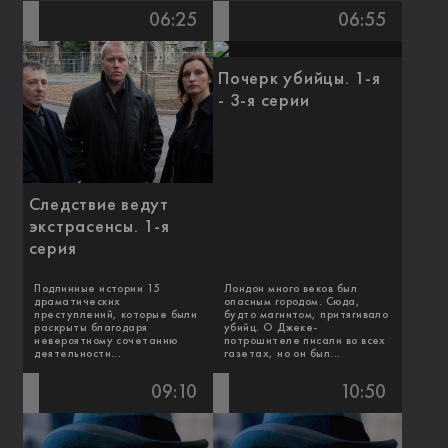
06:25
06:55
Почерк убийцы. 1-я
- 3-я серии
Следствие ведут
экстрасенсы. 1-я
серия
Подлинные истории 15
Лондон много веков был
драматических
опасным городом. Сюда,
преступлений, которые были
будто магнитом, притягивало
раскрыты благодаря
убийц. О Джеке-
невероятному сочетанию
потрошителе писали во всех
деятельности...
газетах, но он был...
09:10
10:50