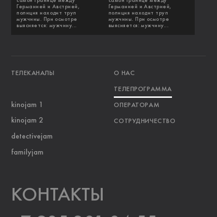
самой границе между
самой границе между
Германией и Австрией,
Германией и Австрией,
полиция находит труп
полиция находит труп
мужчины. При осмотре
мужчины. При осмотре
выясняется: мужчину...
выясняется: мужчину...
ТЕЛЕКАНАЛЫ
О НАС
ТЕЛЕПРОГРАММА
kinojam 1
ОПЕРАТОРАМ
kinojam 2
СОТРУДНИЧЕСТВО
detectivejam
familyjam
KOНТАКТЫ