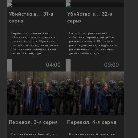
Убийства в... 31-я
Убийства в... 32-я
серия
серия
Сериал о трагических
Сериал о трагических
событиях, происходящих в
событиях, происходящих в
разных городах Франции,
разных городах Франции,
расследованиях, ведущихся
расследованиях, ведущихся
различными полицейскими
различными полицейскими
детективами, где...
детективами, где...
04:00
05:00
Перевал. 3-я серия
Перевал. 4-я серия
В заснеженных Альпах, на
В заснеженных Альпах, на