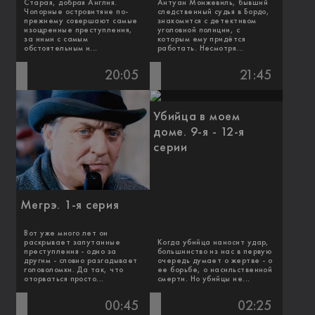
Старая, добрая Англия.
Антуан Монжевиль, бывший
Чопорные островитяне по-
следственный судья в Бордо,
прежнему совершают самые
знакомится с детективом
изощренные преступления,
уголовной полиции, с
за ними с самым
которым ему придётся
обстоятельным и...
работать. Несмотря...
20:05
21:45
Убийца в моем
доме. 9-я - 12-я
серии
Мегрэ. 1-я серия
Вот уже много лет он
раскрывает запутанные
Когда убийца наносит удар,
преступления - одно за
большинство из нас в первую
другим - словно разгадывает
очередь думает о жертве - о
головоломки. Да так, что
ее борьбе, о насильственной
оторваться просто...
смерти. Но убийцы не...
00:45
02:25