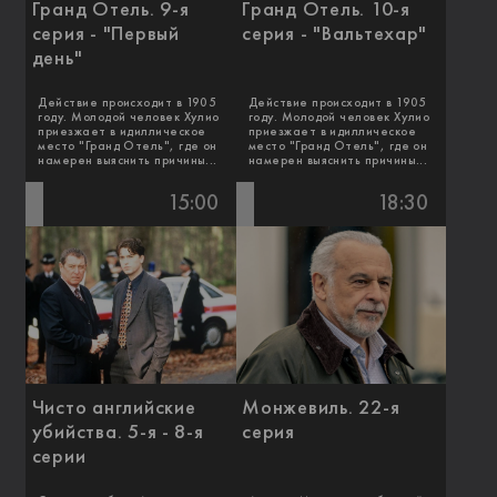
Гранд Отель. 9-я
Гранд Отель. 10-я
серия - "Первый
серия - "Вальтехар"
день"
Действие происходит в 1905
Действие происходит в 1905
году. Молодой человек Хулио
году. Молодой человек Хулио
приезжает в идиллическое
приезжает в идиллическое
место "Гранд Отель", где он
место "Гранд Отель", где он
намерен выяснить причины...
намерен выяснить причины...
15:00
18:30
Чисто английские
Монжевиль. 22-я
убийства. 5-я - 8-я
серия
серии