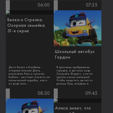
06:00
07:35
Белка и Стрелка.
Озорная семейка.
31-я серия
Школьный автобус
Гордон
Дети Белки и Казбека -
В красивом прибрежном
очаровательная Дина,
городке, в детском саду
всезнайка Рекс и хулиган
Саншайн Форест, учится
Бублик - мечтают попасть на
группа милых малышей.
космический корабль, как и
Чтобы защитить детей от
их родители....
разных бед, впервые в...
08:30
09:45
Алиса знает, что