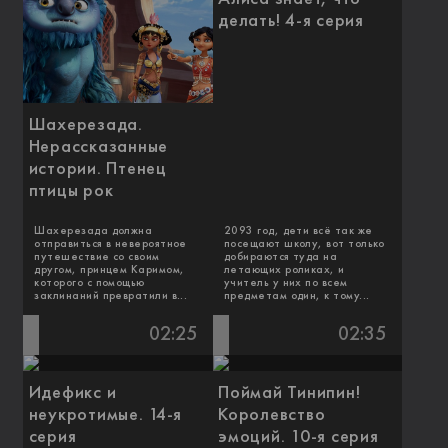
делать! 4-я серия
Шахерезада.
Нерассказанные
истории. Птенец
птицы рок
Шахерезада должна
2093 год, дети всё так же
отправиться в невероятное
посещают школу, вот только
путешествие со своим
добираются туда на
другом, принцем Каримом,
летающих роликах, и
которого с помощью
учитель у них по всем
заклинаний превратили в...
предметам один, к тому...
02:25
02:35
Идефикс и
Поймай Тинипин!
неукротимые. 14-я
Королевство
серия
эмоций. 10-я серия