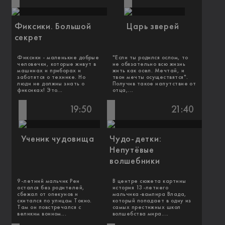
Фиксики. Большой
Царь зверей
секрет
Фиксики - маленькие добрые
"Если ты родился ослом, то
человечки, которые живут в
не обязательно всю жизнь
машинах и приборах и
жить как осел. Мечтай, и
заботятся о технике. Но
твои мечты осуществятся".
люди не должны знать о
Получив такое напутствие от
фиксиках! Это...
отца,...
19:50
21:40
Ученик чудовища
Чудо-детки:
Непутёвые
волшебники
9-летний мальчик Рен
В центре сюжета картины
остался без родителей,
история 13-летнего
сбежал от опекунов и
мальчика-вампира Влада,
скитался по улицам Токио.
который попадает в одну из
Там он повстречался с
самых престижных школ
великим воином...
волшебства мира....