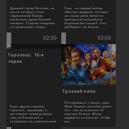
Древний город Лютеция, на
Роми - на первый взгляд
месте которого стоит
обычная девушка, которая
современный Париж,
на самом деле является
захватила армия Римской
принцессой волшебного
империи. Строгие генералы
Королевства эмоций. Она
устанавливают новые...
прибывает на Землю,...
02:50
03:00
Гороллас. 16-я
серия
Грозный папа
Поссорившись с сыном, царь
Наши друзья-гориллы,
Иван Грозный случайно ранит
Гороллас, производят и
его - как на знаменитой
доставляют всевозможные
картине Репина. Жизнь
соки по Вселенной и
царевича на волоске. Чтобы
отправляются в приключения.
все...