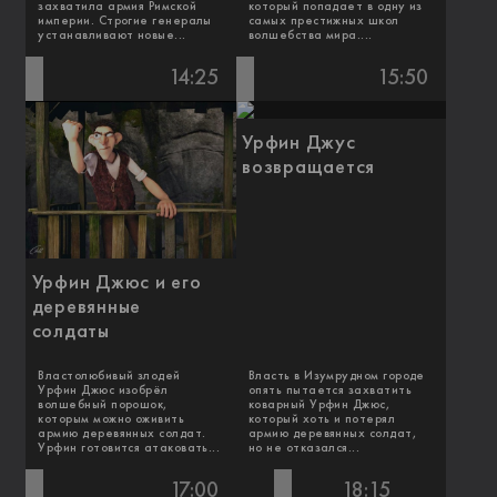
захватила армия Римской
который попадает в одну из
империи. Строгие генералы
самых престижных школ
устанавливают новые...
волшебства мира....
14:25
15:50
Урфин Джус
возвращается
Урфин Джюс и его
деревянные
солдаты
Властолюбивый злодей
Власть в Изумрудном городе
Урфин Джюс изобрёл
опять пытается захватить
волшебный порошок,
коварный Урфин Джюс,
которым можно оживить
который хоть и потерял
армию деревянных солдат.
армию деревянных солдат,
Урфин готовится атаковать...
но не отказался...
17:00
18:15