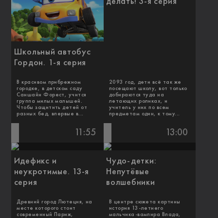
делать! 3-я серия
Школьный автобус
Гордон. 1-я серия
В красивом прибрежном
2093 год, дети всё так же
городке, в детском саду
посещают школу, вот только
Саншайн Форест, учится
добираются туда на
группа милых малышей.
летающих роликах, и
Чтобы защитить детей от
учитель у них по всем
разных бед, впервые в...
предметам один, к тому...
11:55
13:00
Идефикс и
Чудо-детки:
неукротимые. 13-я
Непутёвые
серия
волшебники
Древний город Лютеция, на
В центре сюжета картины
месте которого стоит
история 13-летнего
современный Париж,
мальчика-вампира Влада,