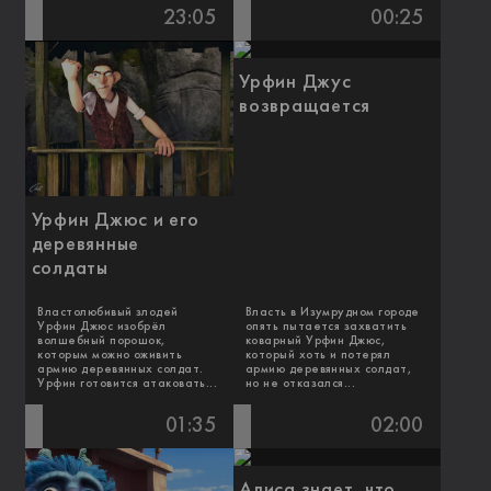
23:05
00:25
Урфин Джус
возвращается
Урфин Джюс и его
деревянные
солдаты
Властолюбивый злодей
Власть в Изумрудном городе
Урфин Джюс изобрёл
опять пытается захватить
волшебный порошок,
коварный Урфин Джюс,
которым можно оживить
который хоть и потерял
армию деревянных солдат.
армию деревянных солдат,
Урфин готовится атаковать...
но не отказался...
01:35
02:00
Алиса знает, что