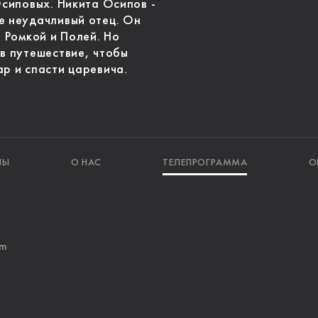
Осиповых. Никита Осипов -
е неудачливый отец. Он
- Ромкой и Полей. Но
 в путешествие, чтобы
р и спасти царевича.
ЛЫ
О НАС
ТЕЛЕПРОГРАММА
О
am