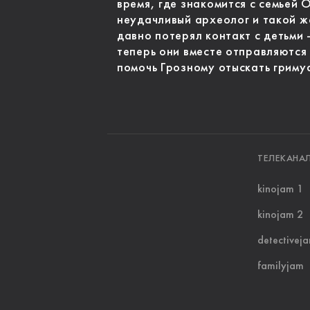
время, где знакомится с семьей 
неудачливый археолог и такой ж
давно потерял контакт с детьми 
теперь они вместе отправляются
помочь Грозному отыскать гримуа
ТЕЛЕКАНА
kinojam 1
kinojam 2
detectivej
familyjam