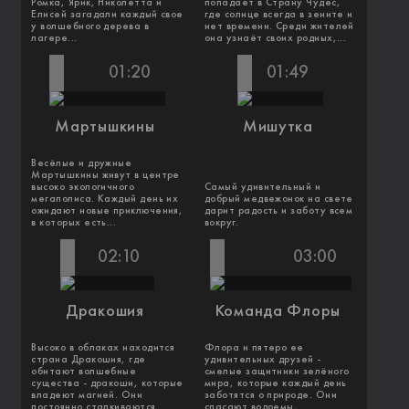
Ромка, Ярик, Николетта и
попадает в Страну Чудес,
Елисей загадали каждый свое
где солнце всегда в зените и
у волшебного дерева в
нет времени. Среди жителей
лагере...
она узнаёт своих родных,...
01:20
01:49
Мартышкины
Мишутка
Весёлые и дружные
Мартышкины живут в центре
высоко экологичного
Самый удивительный и
мегаполиса. Каждый день их
добрый медвежонок на свете
ожидают новые приключения,
дарит радость и заботу всем
в которых есть...
вокруг.
02:10
03:00
Дракошия
Команда Флоры
Высоко в облаках находится
Флора и пятеро ее
страна Дракошия, где
удивительных друзей -
обитают волшебные
смелые защитники зелёного
существа - дракоши, которые
мира, которые каждый день
владеют магией. Они
заботятся о природе. Они
постоянно сталкиваются...
спасают водоемы,...