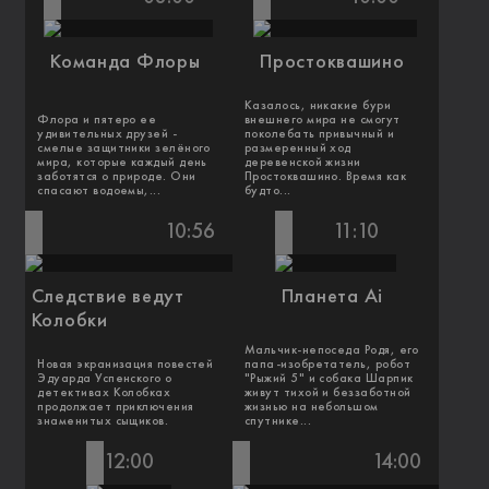
Команда Флоры
Простоквашино
Казалось, никакие бури
Флора и пятеро ее
внешнего мира не смогут
удивительных друзей -
поколебать привычный и
смелые защитники зелёного
размеренный ход
мира, которые каждый день
деревенской жизни
заботятся о природе. Они
Простоквашино. Время как
спасают водоемы,...
будто...
10:56
11:10
Следствие ведут
Планета Ai
Колобки
Мальчик-непоседа Родя, его
Новая экранизация повестей
папа-изобретатель, робот
Эдуарда Успенского о
"Рыжий 5" и собака Шарпик
детективах Колобках
живут тихой и беззаботной
продолжает приключения
жизнью на небольшом
знаменитых сыщиков.
спутнике...
12:00
14:00