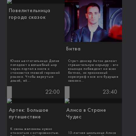
Повелительница
города сказок
Битва
Юная мечтательница Далия
Стрит-дансер Антон делает
попадает в волшебный мир
стремительную карьеру - его
через портал в книге и
команда побеждает на всех
становится главной героиней
батлах, он признанный
романа. Чтобы вернуться
хореограф и все его будущее
домой, ей...
связано...
22:00
23:40
Артек: Большое
Алиса в Стране
путешествие
Чудес
К своим желаниям нужно
относиться с осторожностью.
15-летняя школьница Алиса