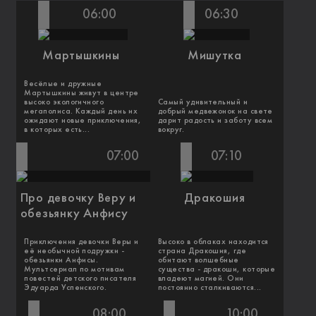
06:00
06:30
Мартышкины
Мишутка
Весёлые и дружные
Мартышкины живут в центре
высоко экологичного
Самый удивительный и
мегаполиса. Каждый день их
добрый медвежонок на свете
ожидают новые приключения,
дарит радость и заботу всем
в которых есть...
вокруг.
07:00
07:10
Про девочку Веру и
Дракошия
обезьянку Анфису
Приключения девочки Веры и
Высоко в облаках находится
её необычной подружки -
страна Дракошия, где
обезьянки Анфисы.
обитают волшебные
Мультсериал по мотивам
существа - дракоши, которые
повестей детского писателя
владеют магией. Они
Эдуарда Успенского.
постоянно сталкиваются...
08:00
10:00