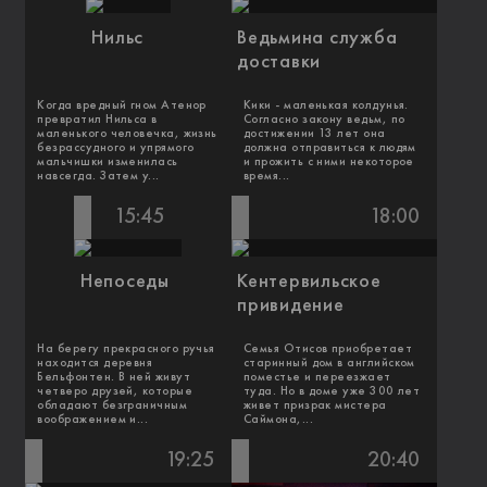
Нильс
Ведьмина служба
доставки
Когда вредный гном Атенор
Кики - маленькая колдунья.
превратил Нильса в
Согласно закону ведьм, по
маленького человечка, жизнь
достижении 13 лет она
безрассудного и упрямого
должна отправиться к людям
мальчишки изменилась
и прожить с ними некоторое
навсегда. Затем у...
время...
15:45
18:00
Непоседы
Кентервильское
привидение
На берегу прекрасного ручья
Семья Отисов приобретает
находится деревня
старинный дом в английском
Бельфонтен. В ней живут
поместье и переезжает
четверо друзей, которые
туда. Но в доме уже 300 лет
обладают безграничным
живет призрак мистера
воображением и...
Саймона,...
19:25
20:40