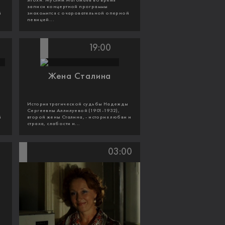
эпохи. Муслим Магомаев во время
записи концертной программы
й
знакомится с очаровательной оперной
певицей...
19:00
Жена Сталина
История трагической судьбы Надежды
Сергеевны Аллилуевой (1901-1932),
й
второй жены Сталина, - история любви и
страха, слабости и...
03:00