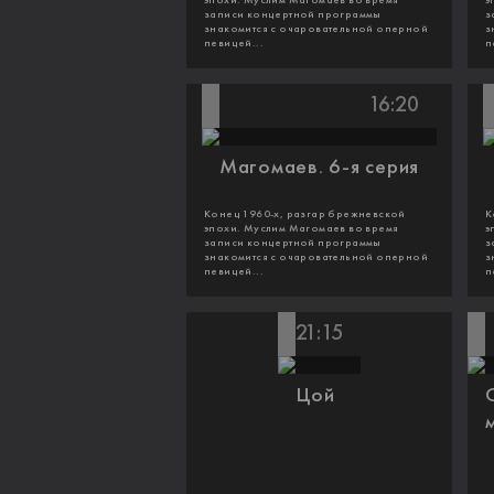
эпохи. Муслим Магомаев во время
э
записи концертной программы
з
знакомится с очаровательной оперной
з
певицей...
п
16:20
Магомаев. 6-я серия
Конец 1960-х, разгар брежневской
К
эпохи. Муслим Магомаев во время
э
записи концертной программы
з
знакомится с очаровательной оперной
з
певицей...
п
21:15
Цой