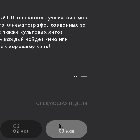
ный HD телеканал лучших фильмов
го кинематографа, созданных за
а также культовых хитов
м каждый найдёт кино или
ус к хорошему кино!
СЛЕДУЮЩАЯ НЕДЕЛЯ
Сб
Вс
02 мая
03 мая