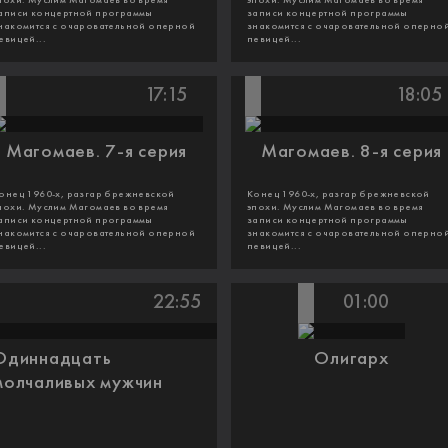
похи. Муслим Магомаев во время
эпохи. Муслим Магомаев во время
аписи концертной программы
записи концертной программы
накомится с очаровательной оперной
знакомится с очаровательной оперно
евицей...
певицей...
17:15
18:05
Магомаев. 7-я серия
Магомаев. 8-я серия
онец 1960-х, разгар брежневской
Конец 1960-х, разгар брежневской
похи. Муслим Магомаев во время
эпохи. Муслим Магомаев во время
аписи концертной программы
записи концертной программы
накомится с очаровательной оперной
знакомится с очаровательной оперно
евицей...
певицей...
22:55
01:00
Одиннадцать
Олигарх
молчаливых мужчин