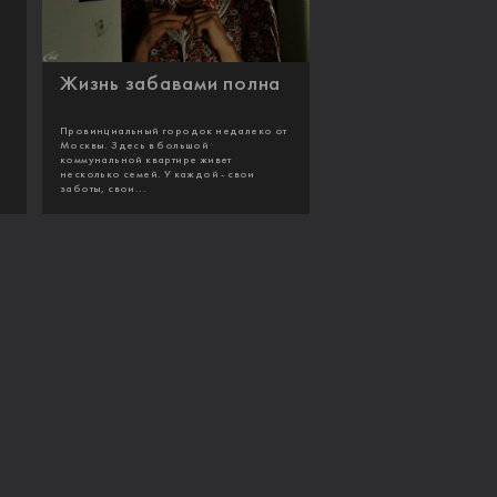
Жизнь забавами полна
Провинциальный городок недалеко от
Москвы. Здесь в большой
коммунальной квартире живет
несколько семей. У каждой - свои
заботы, свои...