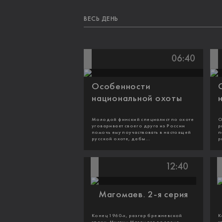
ВЕСЬ ДЕНЬ
06:40
Особенности
национальной охоты
Молодой финский специалист по охоте
О
уговаривает своего друга из России
р
помочь ему поучаствовать в настоящей
п
русской охоте, дабы...
р
12:40
Магомаев. 2-я серия
Конец 1960-х, разгар брежневской
К