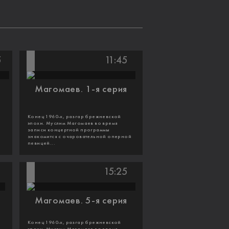
5
11:45
и
Магомаев. 1-я серия
Конец 1960-х, разгар брежневской
эпохи. Муслим Магомаев во время
записи концертной программы
знакомится с очаровательной оперной
певицей...
15:25
Магомаев. 5-я серия
Конец 1960-х, разгар брежневской