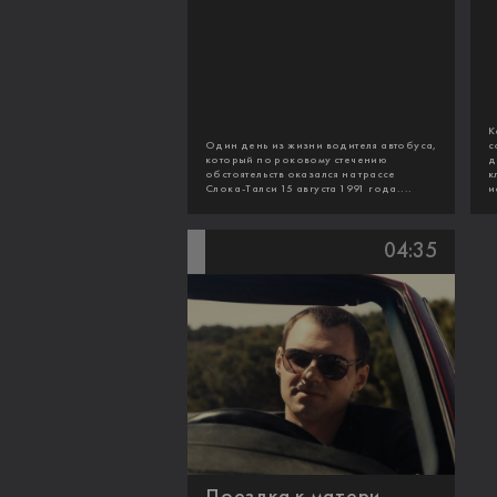
К
Один день из жизни водителя автобуса,
с
который по роковому стечению
д
обстоятельств оказался на трассе
к
Слока-Талси 15 августа 1991 года....
и
04:35
Поездка к матери