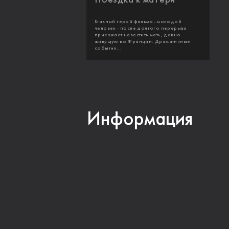
Главный герой фильма - молодой
человек - после долгого перерыва
приезжает навестить мать, давно
живущую во Франции. Драматичные
события...
Информация