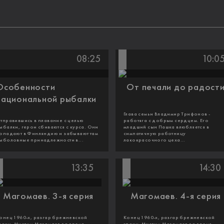
08:25
10:0
Особенности
От печали до радост
национальной рыбалки
Глава семьи Владимир Трифонов -
тправившись в плавание с целью
работяга с добрым сердцем. Его
ыбалки, герои сбиваются с курса. Они
младший сын Пашка влюбляется в
опадают в Финляндию и забывают там
симпатичную работницу
ыболовные принадлежности в...
лакокрасочного цеха...
13:35
14:30
Магомаев. 3-я серия
Магомаев. 4-я серия
онец 1960-х, разгар брежневской
Конец 1960-х, разгар брежневской