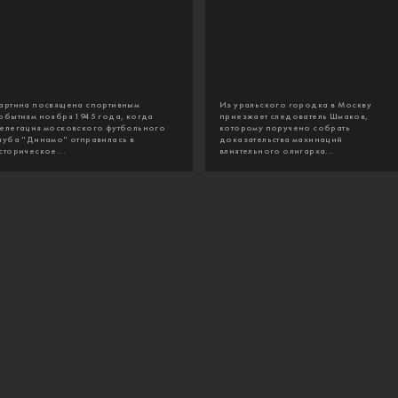
артина посвящена спортивным
Из уральского городка в Москву
обытиям ноября 1945 года, когда
приезжает следователь Шмаков,
елегация московского футбольного
которому поручено собрать
луба "Динамо" отправилась в
доказательства махинаций
сторическое...
влиятельного олигарха...