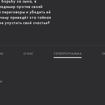
 борьбу за сына, в
ладимир против своей
 переговоры и убедить её
 чему приведёт эта тайная
не упустить своё счастье?
ЛЫ
О НАС
ТЕЛЕПРОГРАММА
О
am