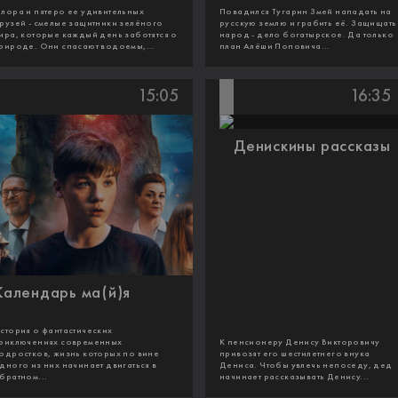
лора и пятеро ее удивительных
Повадился Тугарин Змей нападать на
рузей - смелые защитники зелёного
русскую землю и грабить её. Защищать
ира, которые каждый день заботятся о
народ - дело богатырское. Да только
рироде. Они спасают водоемы,...
план Алёши Поповича...
15:05
16:35
Денискины рассказы
Календарь ма(й)я
стория о фантастических
риключениях современных
К пенсионеру Денису Викторовичу
одростков, жизнь которых по вине
привозят его шестилетнего внука
дного из них начинает двигаться в
Дениса. Чтобы увлечь непоседу, дед
братном...
начинает рассказывать Денису...