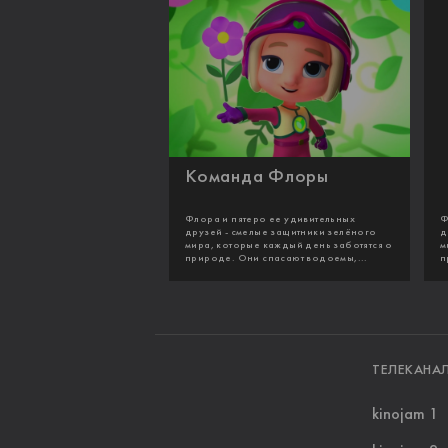
Команда Флоры
Флора и пятеро ее удивительных
Ф
друзей - смелые защитники зелёного
д
мира, которые каждый день заботятся о
м
природе. Они спасают водоемы,...
п
ТЕЛЕКАНА
kinojam 1