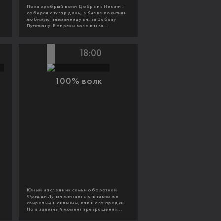
Пока храбрый воин Добрыня Никитич
собирал с тугар дань, в Киеве похитили
любимую племянницу князя Забаву
Путятичну. Вопреки воле князя...
18:00
100% волк
Юный наследник семьи оборотней
Фрэдди Лупэн мечтает стать таким же
свирепым и сильным, как и его предки.
Но в заветный момент превращения...