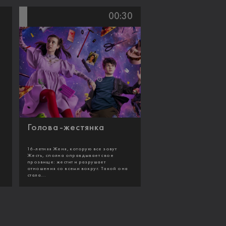
00:30
Голова-жестянка
16-летняя Женя, которую все зовут
Жесть, сполна оправдывает свое
прозвище: жестит и разрушает
отношения со всеми вокруг. Такой она
стала...