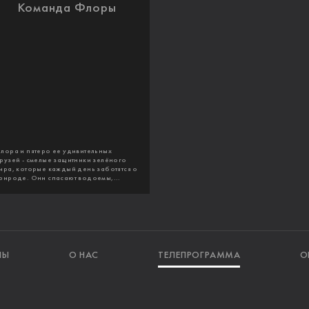
Команда Флоры
лора и пятеро ее удивительных
рузей - смелые защитники зелёного
ира, которые каждый день заботятся о
рироде. Они спасают водоемы,...
ЛЫ
О НАС
ТЕЛЕПРОГРАММА
О