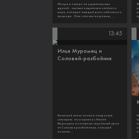
Флора и пятеро ее удивительных
Ф
друзей - смелые защитники зелёного
д
мира, которые каждый день заботятся о
м
природе. Они спасают водоемы,...
п
13:45
Илья Муромец и
Соловей-разбойник
Киевский князь попал в непростую
И
ситуацию: поссорился с Ильёй
п
Муромцем и потерпел серьёзный урон
п
от Соловья-разбойника, который
о
похитил...
о