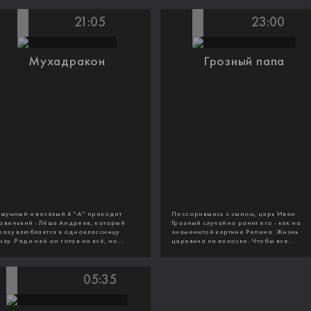
21:05
23:00
Мухадракон
Грозный папа
 шумный и весёлый 4 "А" приходит
Поссорившись с сыном, царь Иван
овенький - Лёша Андреев, который
Грозный случайно ранит его - как на
разу влюбляется в одноклассницу
знаменитой картине Репина. Жизнь
изу. Ради неё он готов на всё, но...
царевича на волоске. Чтобы все...
05:35