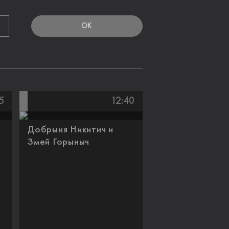
OK
5
12:40
Добрыня Никитич и
Змей Горыныч