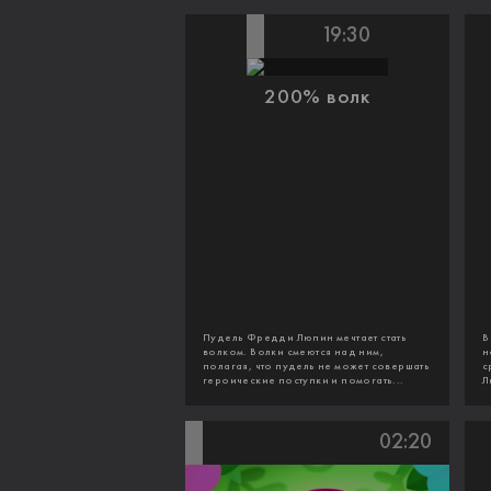
19:30
200% волк
Пудель Фредди Люпин мечтает стать
В
волком. Волки смеются над ним,
н
полагая, что пудель не может совершать
с
героические поступки и помогать...
Л
02:20