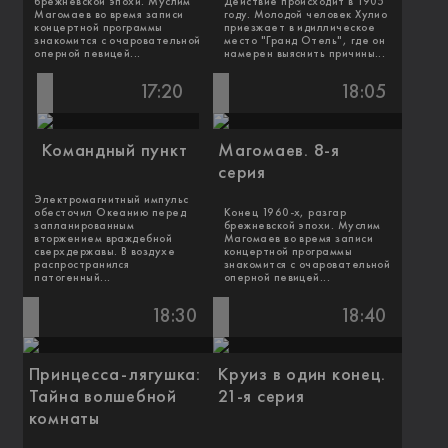
брежневской эпохи. Муслим
Действие происходит в 1905
Магомаев во время записи
году. Молодой человек Хулио
концертной программы
приезжает в идиллическое
знакомится с очаровательной
место "Гранд Отель", где он
оперной певицей...
намерен выяснить причины...
17:20
18:05
Командный пункт
Магомаев. 8-я
серия
Электромагнитный импульс
обесточил Океанию перед
Конец 1960-х, разгар
запланированным
брежневской эпохи. Муслим
вторжением враждебной
Магомаев во время записи
сверхдержавы. В воздухе
концертной программы
распространился
знакомится с очаровательной
патогенный...
оперной певицей...
18:30
18:40
Принцесса-лягушка:
Круиз в один конец.
Тайна волшебной
21-я серия
комнаты