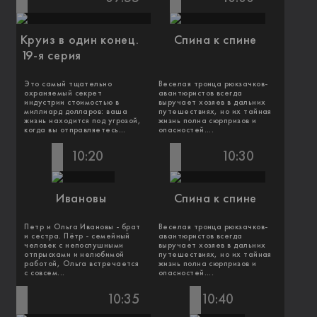
Круиз в один конец.
Спина к спине
19-я серия
Это самый тщательно
Веселая троица рюкзачков-
охраняемый секрет
авантюристов всегда
индустрии стоимостью в
выручает хозяев в дальних
миллиард долларов: ваша
путешествиях, но их тайная
жизнь находится под угрозой,
жизнь полна сюрпризов и
когда вы отправляетесь...
опасностей....
10:20
10:30
Ивановы
Спина к спине
Петр и Ольга Ивановы - брат
Веселая троица рюкзачков-
и сестра. Пётр - семейный
авантюристов всегда
человек с непослушными
выручает хозяев в дальних
отпрысками и нелюбимой
путешествиях, но их тайная
работой, Ольга встречается
жизнь полна сюрпризов и
с совсем...
опасностей....
10:35
10:40