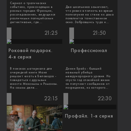
Сериал о трагических
событиях, происходящих в
Два школьника замечают,
разных городах Франции,
что ровно в полночь во время
расследованиях, ведущихся
полнолуния на стене их дома
различными полицейскими
появляется таинственное
детективами, где...
окно. Забравшись туда и...
21:25
21:50
Роковой подарок.
Профессионал
4-я серия
В поисках материала для
Дэнни Брайс - бывший
очередной книги Маня
наемный убийца
решает ехать в Беловодск -
международного уровня. Но
повидаться с друзьями
спустя год спокойной жизни
юности Максимом и Романом.
он получает сообщение от
На самом деле...
посредника, из которого...
22:15
22:30
Профайл. 1-я серия