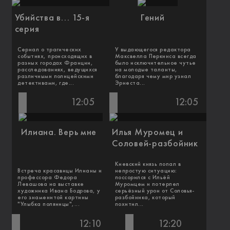
Убийства в... 15-я
Гений
серия
Сериал о трагических
У выдающегося редактора
событиях, происходящих в
Максвелла Перкинса всегда
разных городах Франции,
было исключительное чутье
расследованиях, ведущихся
на молодые таланты,
различными полицейскими
благодаря чему мир узнал
детективами, где...
Эрнеста...
12:05
12:05
Илиана. Верь мне
Илья Муромец и
Соловей-разбойник
Киевский князь попал в
Встреча красавицы Илианы и
непростую ситуацию:
профессора Федора
поссорился с Ильёй
Левашова на выставке
Муромцем и потерпел
художника Ивана Бодрова, у
серьёзный урон от Соловья-
его знаменитой картины
разбойника, который
"Улыбка поляницы",...
похитил...
12:10
12:20