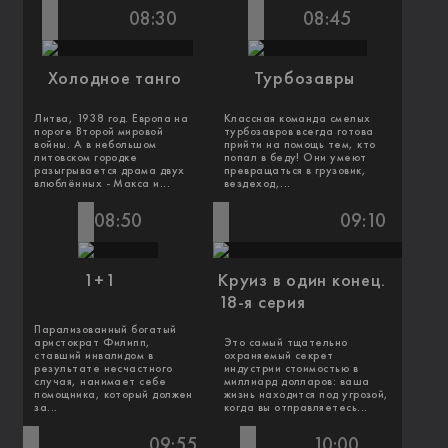
08:30
08:45
Холодное танго
Турбозавры
Литва, 1938 год. Европа на
Классная команда смелых
пороге Второй мировой
турбозавров всегда готова
войны. А в небольшом
прийти на помощь тем, кто
литовском городке
попал в беду! Они умеют
разыгрывается драма двух
превращаться в грузовик,
влюблённых - Макса и...
вездеход,...
08:50
09:10
1+1
Круиз в один конец.
18-я серия
Парализованный богатый
аристократ Филипп,
Это самый тщательно
ставший инвалидом в
охраняемый секрет
результате несчастного
индустрии стоимостью в
случая, нанимает себе
миллиард долларов: ваша
помощника, который должен
жизнь находится под угрозой,
за...
когда вы отправляетесь...
09:55
10:00