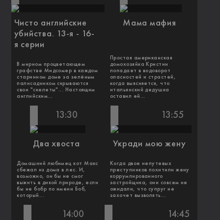
Чисто английские
Мама мафия
убийства. 13-я - 16-
я серии
Простая американская
В мирном процветающем
домохозяйка Кристин
графстве Мидсомер в каждом
попадает в водоворот
старинном доме за зелёным
опасностей и страстей,
палисадником скрываются
когда выясняется, что
свои "скелеты"... Настоящим
итальянский дедушка
английским...
оставил ей...
13:30
13:55
Два хвоста
Укради мою жену
Домашний любимец кот Макс
Когда двое непутевых
сбежал из дома в лес. И,
преступников похитили жену
возможно, он бы не смог
коррумпированного
выжить в дикой природе, если
застройщика, они совсем не
бы не бобр по имени Боб,
ожидали, что супруг не
который...
захочет вызволять...
14:00
14:45