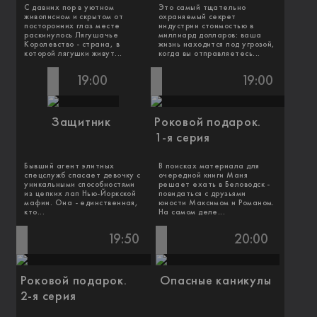
С давних пор в уютном
Это самый тщательно
живописном и скрытом от
охраняемый секрет
посторонних глаз месте
индустрии стоимостью в
раскинулось Лягушачье
миллиард долларов: ваша
Королевство - страна, в
жизнь находится под угрозой,
которой лягушки живут...
когда вы отправляетесь...
19:00
19:00
Защитник
Роковой подарок.
1-я серия
Бывший агент элитных
В поисках материала для
спецслужб спасает девочку с
очередной книги Маня
уникальными способностями
решает ехать в Беловодск -
из цепких лап Нью-Йоркской
повидаться с друзьями
мафии. Она - единственная,
юности Максимом и Романом.
кто...
На самом деле...
19:50
20:00
Роковой подарок.
Опасные каникулы
2-я серия