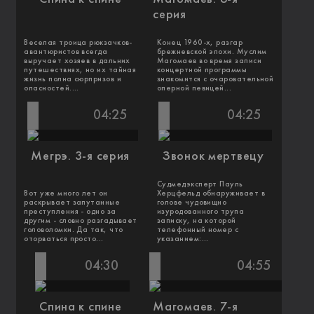
серия
Веселая троица рюкзачков-
Конец 1960-х, разгар
авантюристов всегда
брежневской эпохи. Муслим
выручает хозяев в дальних
Магомаев во время записи
путешествиях, но их тайная
концертной программы
жизнь полна сюрпризов и
знакомится с очаровательной
опасностей....
оперной певицей...
04:25
04:25
Мегрэ. 3-я серия
Звонок мертвецу
Судмедэксперт Пауль
Вот уже много лет он
Херцфельд обнаруживает в
раскрывает запутанные
голове чудовищно
преступления - одно за
изуродованного трупа
другим - словно разгадывает
записку, на которой
головоломки. Да так, что
телефонный номер с
оторваться просто...
указанием:...
04:30
04:55
Спина к спине
Магомаев. 7-я