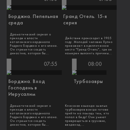
Борджиа. Пепельная
Гранд Отель. 15-я
среда
серия
Драматический сериал о
приходе к власти
Действие происходит в 1905
каталонского кардинала
году. Молодой человек Хулио
Родриго Борджиа и его клана.
приезжает в идиллическое
Он стремится создать
место "Гранд Отель", где он
династию, которая бы...
намерен выяснить причины...
07:55
08:00
Борджиа. Вход
Турбозавры
Господень в
Иерусалим
Драматический сериал о
Классная команда смелых
приходе к власти
турбозавров всегда готова
каталонского кардинала
прийти на помощь тем, кто
Родриго Борджиа и его клана.
попал в беду! Они умеют
Он стремится создать
превращаться в грузовик,
династию, которая бы...
вездеход,...