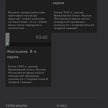
серия
Веселая троица рюкзачков-
Конец 1960-х, разгар
авантюристов всегда
брежневской эпохи. Муслим
выручает хозяев в дальних
Магомаев во время записи
путешествиях, но их тайная
концертной программы
жизнь полна сюрпризов и
знакомится с очаровательной
опасностей....
оперной певицей...
05:45
Магомаев. 8-я
серия
Конец 1960-х, разгар
брежневской эпохи. Муслим
Магомаев во время записи
концертной программы
знакомится с очаровательной
оперной певицей...
ТЕЛЕКАНАЛЫ
О НАС