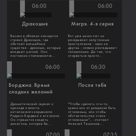
06:00
06:00
Дракошия
Мегрэ. 4-я серия
Высоко в облаках находится
Вот уже много лет он
страна Дракошия, где
раскрывает запутанные
обитают волшебные
преступления - одно за
существа - дракоши, которые
другим - словно разгадывает
владеют магией. Они
головоломки. Да так, что
постоянно сталкиваются...
оторваться просто...
06:00
06:30
Борджиа. Время
После тебя
сладких желаний
Драматический сериал о
"Чтобы сделать что-то,
приходе к власти
нужно или от рождения быть
каталонского кардинала
отчаянным, или чтобы
Родриго Борджиа и его клана.
обстоятельства стали
Он стремится создать
отчаянными", - считает
династию, которая бы...
Алексей Темников....
07:00
07:35