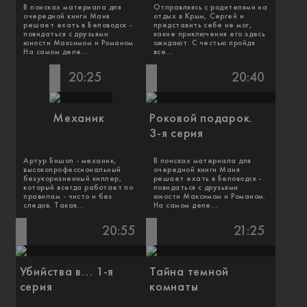
В поисках материала для
Отправляясь с родителями на
очередной книги Маня
отдых в Крым, Сергей и
решает ехать в Беловодск -
представить себе не мог,
повидаться с друзьями
какие приключения его здесь
юности Максимом и Романом.
ожидают. С честью пройдя
На самом деле...
все...
20:25
20:40
Механик
Роковой подарок.
3-я серия
Артур Бишоп - механик,
В поисках материала для
высокопрофессиональный
очередной книги Маня
безукоризненный киллер,
решает ехать в Беловодск -
который всегда работает по
повидаться с друзьями
правилам - чисто и без
юности Максимом и Романом.
следов. Такая...
На самом деле...
20:55
21:25
Убийства в... 1-я
Тайна темной
серия
комнаты