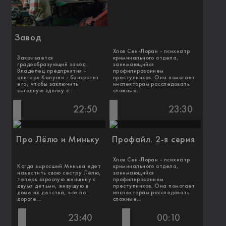
Завод
Хлоя Сен-Лоран - психиатр
Закрывается
криминального отдела,
градообразующий завод.
занимающийся
Владелец предприятия -
профилированием
олигарх Калугин - банкротит
преступников. Она помогает
его, чтобы заключить
инспекторам расследовать
выгодную сделку с...
сложные...
22:50
23:30
Про Лёлю и Миньку
Профайл. 2-я серия
Хлоя Сен-Лоран - психиатр
Когда выросший Минька едет
криминального отдела,
навестить свою сестру Лёлю,
занимающийся
теперь взрослую женщину с
профилированием
двумя детьми, живущую в
преступников. Она помогает
доме их детства, всё по
инспекторам расследовать
дороге...
сложные...
23:40
00:10