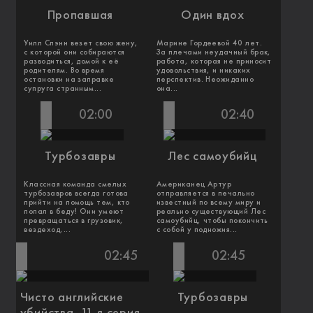
Пропавшая
Один вдох
Уилл Спэнн везет свою жену,
Марине Гордеевой 40 лет.
с которой они собираются
За плечами неудачный брак,
разводиться, домой к её
работа, которая не приносит
родителям. Во время
удовольствия, и никаких
остановки на заправке
перспектив. Неожиданно
супруга странным...
она...
02:00
02:40
Турбозавры
Лес самоубийц
Классная команда смелых
Американец Артур
турбозавров всегда готова
отправляется в печально
прийти на помощь тем, кто
известный по всему миру и
попал в беду! Они умеют
реально существующий Лес
превращаться в грузовик,
самоубийц, чтобы покончить
вездеход,...
с собой у подножия...
02:45
02:45
Чисто английские
Турбозавры
убийства. 11-я серия