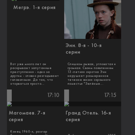
Мегрэ. 1-я серия
Энн. 8-я - 10-я
серии
Вот уже много лет он
Слишком рыжая, угловатая и
раскрывает запутанные
громкая. Своим появлением
преступления - одно за
13-летняя сиротка Энн
другим - словно разгадывает
нарушает размеренное
головоломки. Да так, что
течение жизни скромного
оторваться просто...
поместья "Зелёные...
17:10
17:15
Магомаев. 7-я
Гранд Отель. 16-я
серия
серия
Конец 1960-х, разгар