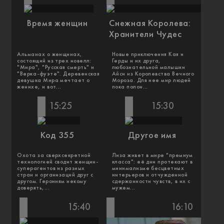
Время женщин
Снежная Королева:
Хранители Чудес
Альманах о женщинах,
Новые приключения Кая и
состоящий из трех новелл:
Герды и их друга,
"Мира", "Русская смерть" и
любознательной малышки
"Верка-фуэте". Деревенская
Айси из Королевства Вечного
девушка Мира мечтает о
Мороза. Для нее мир людей
женихе, и вот...
пока полон...
15:25
15:30
Код 355
Другое имя
Охота за сверхсекретной
Лиза живет в мире "премиум
технологией сводит женщин-
класса": её дни протекают в
суперагентов из разных
минимализме бесцветных
стран и организаций друг с
интерьеров и отчужденной
другом. Героиням некому
сдержанности чувств, в их с
доверять,...
мужем...
15:40
16:10