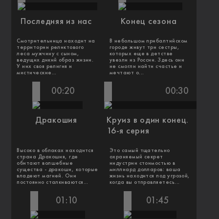
Последняя из нас
Конец сезона
Смотрительница находит на
В небольшом прибалтийском
территории реликтового
городе живут три сестры,
леса мужчину с сыном,
которых еще в детстве
ведущих дикий образ жизни.
увезли из России. Здесь они
У них своя религия и
не смогли найти счастье и
мистические...
мечтают о...
00:20
00:30
Дракошия
Круиз в один конец.
16-я серия
Высоко в облаках находится
Это самый тщательно
страна Дракошия, где
охраняемый секрет
обитают волшебные
индустрии стоимостью в
существа - дракоши, которые
миллиард долларов: ваша
владеют магией. Они
жизнь находится под угрозой,
постоянно сталкиваются...
когда вы отправляетесь...
01:10
01:45