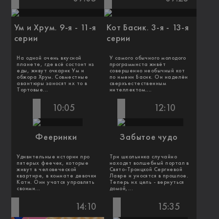
Ум и Хрум. 9-я - 11-я
Кот Басик. 3-я - 13-я
серии
серии
На одной очень вкусной
У самого обычного молодого
планете, где всё состоит из
программиста живёт
еды, живут очкарик Ум и
совершенно необычный кот
обжора Хрум. Совместные
по имени Басик. Он наделён
авантюры заносят их то в
сверхъестественным
Тортовые...
интеллектом....
10:05
12:10
Фееринки
Забытое чудо
Удивительные истории про
Три школьника случайно
пятерых феечек, которые
находят волшебный портал в
живут в человеческой
Свято-Троицкой Сергиевой
квартире, в комнате девочки
Лавре и уносятся в прошлое.
Кати. Они учатся управлять
Теперь их цель - вернуться
своими...
домой,...
14:10
15:35