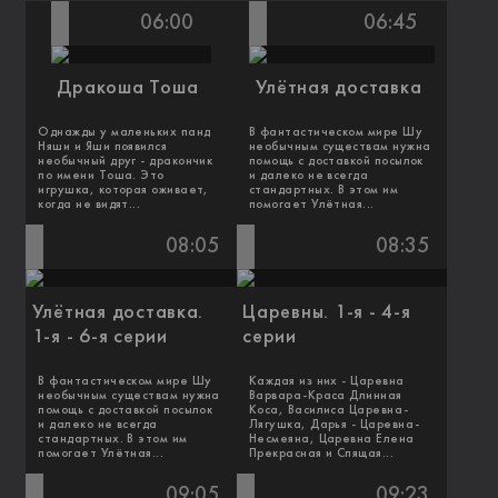
06:00
06:45
Дракоша Тоша
Улётная доставка
Однажды у маленьких панд
В фантастическом мире Шу
Няши и Яши появился
необычным существам нужна
необычный друг - дракончик
помощь с доставкой посылок
по имени Тоша. Это
и далеко не всегда
игрушка, которая оживает,
стандартных. В этом им
когда не видят...
помогает Улётная...
08:05
08:35
Улётная доставка.
Царевны. 1-я - 4-я
1-я - 6-я серии
серии
В фантастическом мире Шу
Каждая из них - Царевна
необычным существам нужна
Варвара-Краса Длинная
помощь с доставкой посылок
Коса, Василиса Царевна-
и далеко не всегда
Лягушка, Дарья - Царевна-
стандартных. В этом им
Несмеяна, Царевна Елена
помогает Улётная...
Прекрасная и Спящая...
09:05
09:23