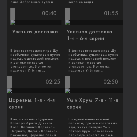
окно. Забравшись туда и...
когда не видят...
00:40
01:55
Улётная доставка
Улётная доставка.
1-я - 6-я серии
В фантастическом мире Шу
В фантастическом мире Шу
необычным существам нужна
необычным существам нужна
помощь с доставкой посылок
помощь с доставкой посылок
и далеко не всегда
и далеко не всегда
стандартных. В этом им
стандартных. В этом им
помогает Улётная...
помогает Улётная...
02:25
02:50
Царевны. 1-я - 4-я
Ум и Хрум. 7-я - 11-я
серии
серии
Каждая из них - Царевна
На одной очень вкусной
Варвара-Краса Длинная
планете, где всё состоит из
Коса, Василиса Царевна-
еды, живут очкарик Ум и
Лягушка, Дарья - Царевна-
обжора Хрум. Совместные
Несмеяна, Царевна Елена
авантюры заносят их то в