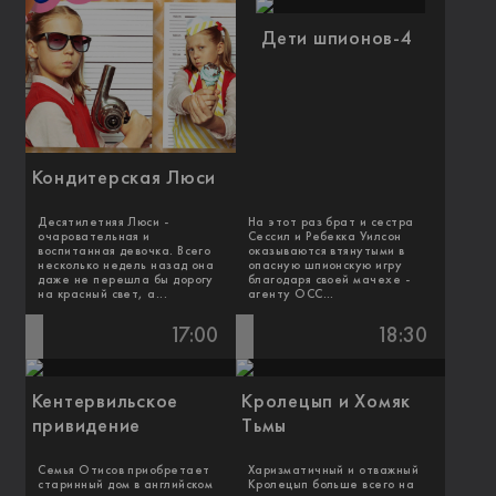
Дети шпионов-4
Кондитерская Люси
Десятилетняя Люси -
На этот раз брат и сестра
очаровательная и
Сессил и Ребекка Уилсон
воспитанная девочка. Всего
оказываются втянутыми в
несколько недель назад она
опасную шпионскую игру
даже не перешла бы дорогу
благодаря своей мачехе -
на красный свет, а...
агенту ОСС...
17:00
18:30
Кентервильское
Кролецып и Хомяк
привидение
Тьмы
Семья Отисов приобретает
Харизматичный и отважный
старинный дом в английском
Кролецып больше всего на