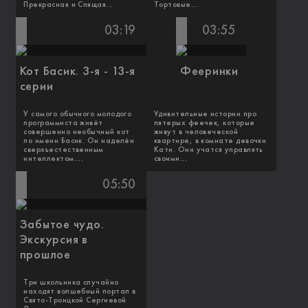
Прекрасная и Спящая...
Тортовые...
03:19
03:55
Кот Басик. 3-я - 13-я
Фееринки
серии
У самого обычного молодого
Удивительные истории про
программиста живёт
пятерых феечек, которые
совершенно необычный кот
живут в человеческой
по имени Басик. Он наделён
квартире, в комнате девочки
сверхъестественным
Кати. Они учатся управлять
интеллектом....
своими...
05:50
Забытое чудо.
Экскурсия в
прошлое
Три школьника случайно
находят волшебный портал в
Свято-Троицкой Сергиевой