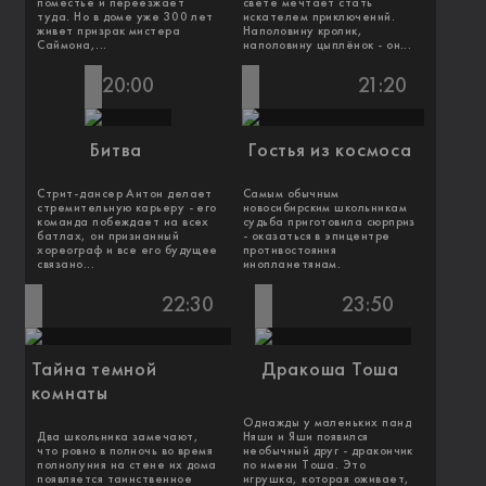
поместье и переезжает
свете мечтает стать
туда. Но в доме уже 300 лет
искателем приключений.
живет призрак мистера
Наполовину кролик,
Саймона,...
наполовину цыплёнок - он...
20:00
21:20
Битва
Гостья из космоса
Стрит-дансер Антон делает
Самым обычным
стремительную карьеру - его
новосибирским школьникам
команда побеждает на всех
судьба приготовила сюрприз
батлах, он признанный
- оказаться в эпицентре
хореограф и все его будущее
противостояния
связано...
инопланетянам.
22:30
23:50
Тайна темной
Дракоша Тоша
комнаты
Однажды у маленьких панд
Два школьника замечают,
Няши и Яши появился
что ровно в полночь во время
необычный друг - дракончик
полнолуния на стене их дома
по имени Тоша. Это
появляется таинственное
игрушка, которая оживает,