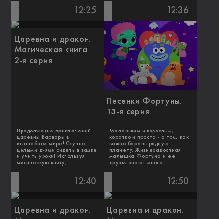
12:25
12:36
Царевна и дракон.
Магическая книга.
2-я серия
Песенки Фортуны.
13-я серия
Продолжение приключений
Маленьким и взрослым,
царевны Варвары в
коротко и просто - о том, как
волшебном мире! Скучно
важно беречь родную
целыми днями сидеть в замке
планету. Жизнерадостная
и учить уроки! Используя
малышка Фортуна и её
магическую книгу,...
друзья знают много...
12:40
12:50
Царевна и дракон.
Царевна и дракон.