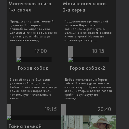
Магическая книга.
Магическая книга.
1-я серия
2-я серия
Продолжение приключений
Продолжение приключений
царевны Варвары в
царевны Варвары в
волшебном мире! Скучно
волшебном мире! Скучно
целыми днями сидеть в замке
целыми днями сидеть в замке
и учить уроки! Используя
и учить уроки! Используя
магическую книгу,...
магическую книгу,...
17:00
18:15
Город собак
Город собак-2
В одной стране был один
Добро пожаловать в Город
уникальный город - город
cобак! В этом удивительном
Собак. В нём пушистые звери
месте живут добрые и милые
самых разных пород жили
звери, которые всегда готовы
привольную и счастливую
прийти друг другу на
жизнь...
помощь....
19:15
20:40
Тайна темной