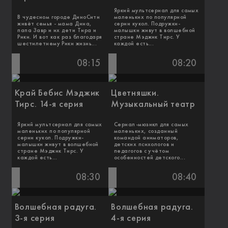
Яркий мультсериал для самых
В чудесном городе ДиноСити
маленьких по популярной
живёт семья - мама Дина,
серии кукол. Подружки-
папа Завр и их дети Тира и
малышки живут в волшебной
Рики. И вот как раз благодаря
стране Мэджик Тирс. У
шестилетнему Рики жизнь...
каждой есть...
08:15
08:20
Край Бебис Мэджик
Цветняшки.
Тирс. 14-я серия
Музыкальный театр
Яркий мультсериал для самых
Сериал-мюзикл для самых
маленьких по популярной
маленьких, созданный
серии кукол. Подружки-
командой аниматоров,
малышки живут в волшебной
детских психологов и
стране Мэджик Тирс. У
педагогов с учётом
каждой есть...
особенностей детского...
08:30
08:40
Волшебная радуга.
Волшебная радуга.
3-я серия
4-я серия