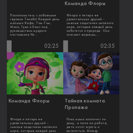
Команда Флоры
Познакомьтесь с забавными
Флора и пятеро ее
героями Тикабо! Каждый день
удивительных друзей -
малыши Кафа, Том-Том,
смелые защитники зелёного
Мако, Гуди и Бамс под
мира, которые каждый день
руководством мудрого
заботятся о природе. Они
наставника Ня...
спасают водоемы,...
02:25
02:35
Команда Флоры
Тайная комната.
Пропажа
Флора и пятеро ее
Пока мама хлопочет по
удивительных друзей -
дому, а папа на работе,
смелые защитники зелёного
дети хотят играть и
мира, которые каждый день
веселиться. Между