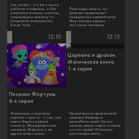
Зои узнаёт, что её отец не
работал в кофейне, а был
Пока люди заняты, их
межгалактическим агентом,
рюкзаки переживают
защищавшим планету от
невероятные приключения.
вторжений инопланетян.
Мир глазами верных
Когда Улав,...
спутников человека.
12:10
12:15
Царевна и дракон.
Магическая книга.
1-я серия
Песенки Фортуны.
6-я серия
Маленьким и взрослым,
Продолжение приключений
коротко и просто - о том, как
царевны Варвары в
важно беречь родную
волшебном мире! Скучно
планету. Жизнерадостная
целыми днями сидеть в замке
малышка Фортуна и её
и учить уроки! Используя
друзья знают много...
магическую книгу,...