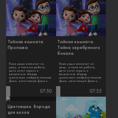
Тайная комната.
Тайная комната.
Пропажа
Тайна серебряного
бокала
Пока мама хлопочет по
Пока мама хлопочет по
дому, а папа на работе,
дому, а папа на работе,
дети хотят играть и
дети хотят играть и
веселиться. Между
веселиться. Между
шалостями сообразительная
шалостями сообразительная
Дина, начитанный Даня и...
Дина, начитанный Даня и...
07:50
07:55
Цветняшки. Борода
для козла