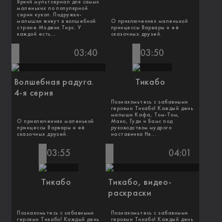
Яркий мультсериал для самых
маленьких по популярной
серии кукол. Подружки-
малышки живут в волшебной
О приключениях маленькой
стране Мэджик Тирс. У
принцессы Варвары и её
каждой есть...
сказочных друзей.
03:40
03:50
Волшебная радуга.
Тикабо
4-я серия
Познакомьтесь с забавными
героями Тикабо! Каждый день
малыши Кафа, Том-Том,
О приключениях маленькой
Мако, Гуди и Бамс под
принцессы Варвары и её
руководством мудрого
сказочных друзей.
наставника Ня...
03:55
04:01
Тикабо
Тикабо, видео-
раскраски
Познакомьтесь с забавными
Познакомьтесь с забавными
героями Тикабо! Каждый день
героями Тикабо! Каждый день