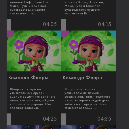
малыши Кафа, Том-Том,
малыши Кафа, Том-Том,
Мако, Гуди и Бамс под
Мако, Гуди и Бамс под
руководством мудрого
руководством мудрого
наставника Ня...
наставника Ня...
04:05
04:15
Команда Флоры
Команда Флоры
Флора и пятеро ее
Флора и пятеро ее
удивительных друзей -
удивительных друзей -
смелые защитники зелёного
смелые защитники зелёного
мира, которые каждый день
мира, которые каждый день
заботятся о природе. Они
заботятся о природе. Они
спасают водоемы,...
спасают водоемы,...
04:25
04:35