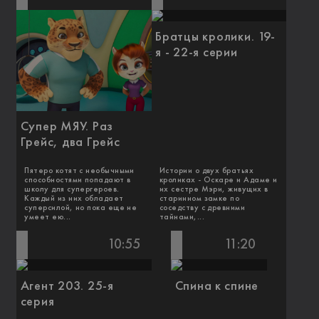
Братцы кролики. 19-
я - 22-я серии
Супер МЯУ. Раз
Грейс, два Грейс
Пятеро котят с необычными
Истории о двух братьях
способностями попадают в
кроликах - Оскаре и Адаме и
школу для супергероев.
их сестре Мэри, живущих в
Каждый из них обладает
старинном замке по
суперсилой, но пока еще не
соседству с древними
умеет ею...
тайнами,...
10:55
11:20
Агент 203. 25-я
Спина к спине
серия