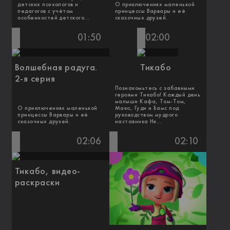
детских психологов и
О приключениях маленькой
педагогов с учётом
принцессы Варвары и её
особенностей детского...
сказочных друзей.
01:50
02:00
Волшебная радуга.
Тикабо
2-я серия
Познакомьтесь с забавными
героями Тикабо! Каждый день
малыши Кафа, Том-Том,
О приключениях маленькой
Мако, Гуди и Бамс под
принцессы Варвары и её
руководством мудрого
сказочных друзей.
наставника Ня...
02:06
02:10
Тикабо, видео-
раскраски