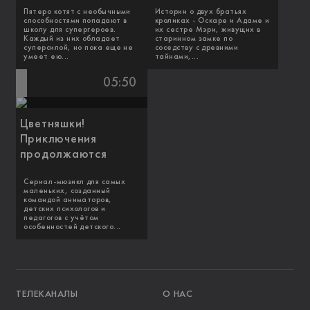
Пятеро котят с необычными
Истории о двух братьях
способностями попадают в
кроликах - Оскаре и Адаме и
школу для супергероев.
их сестре Мэри, живущих в
Каждый из них обладает
старинном замке по
суперсилой, но пока еще не
соседству с древними
умеет ею...
тайнами,...
05:50
Цветняшки!
Приключения
продолжаются
Сериал-мюзикл для самых
маленьких, созданный
командой аниматоров,
детских психологов и
педагогов с учётом
особенностей детского...
ТЕЛЕКАНАЛЫ
О НАС