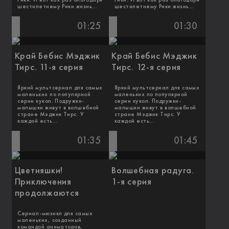
Рики. И вот как раз благодаря
Рики. И вот как раз благодаря
шестилетнему Рики жизнь...
шестилетнему Рики жизнь...
01:25
01:30
Край Бебис Мэджик
Край Бебис Мэджик
Тирс. 11-я серия
Тирс. 12-я серия
Яркий мультсериал для самых
Яркий мультсериал для самых
маленьких по популярной
маленьких по популярной
серии кукол. Подружки-
серии кукол. Подружки-
малышки живут в волшебной
малышки живут в волшебной
стране Мэджик Тирс. У
стране Мэджик Тирс. У
каждой есть...
каждой есть...
01:35
01:45
Цветняшки!
Волшебная радуга.
Приключения
1-я серия
продолжаются
Сериал-мюзикл для самых
маленьких, созданный
командой аниматоров,