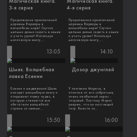
Магическая книга.
Магическая книга.
3-я серия
4-я серия
Продолжение приключений
Продолжение приключений
царевны Варвары в
царевны Варвары в
волшебном мире! Скучно
волшебном мире! Скучно
целыми днями сидеть в замке
целыми днями сидеть в замке
и учить уроки! Используя
и учить уроки! Используя
магическую книгу,...
магическую книгу,...
13:05
14:10
Шмяк. Волшебная
Дозор джунглей
лавка Есении
Есения и медвежонок Шмяк
У пингвина Мориса, в
находят волшебную книгу и
отличие от его собратьев,
открывают лавку чудес, в
очень необычный окрас -
которую стекаются все
тигровый. Поэтому Морис
обитатели волшебной
уверен, что он настоящий
страны со своими...
тигр. Вместе со...
15:50
16:00