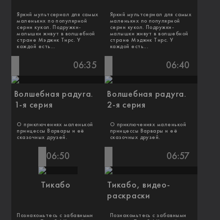
Яркий мультсериал для самых
Яркий мультсериал для самых
маленьких по популярной
маленьких по популярной
серии кукол. Подружки-
серии кукол. Подружки-
малышки живут в волшебной
малышки живут в волшебной
стране Мэджик Тирс. У
стране Мэджик Тирс. У
каждой есть...
каждой есть...
06:35
06:40
Волшебная радуга.
Волшебная радуга.
1-я серия
2-я серия
О приключениях маленькой
О приключениях маленькой
принцессы Варвары и её
принцессы Варвары и её
сказочных друзей.
сказочных друзей.
06:50
06:57
Тикабо
Тикабо, видео-
раскраски
Познакомьтесь с забавными
Познакомьтесь с забавными