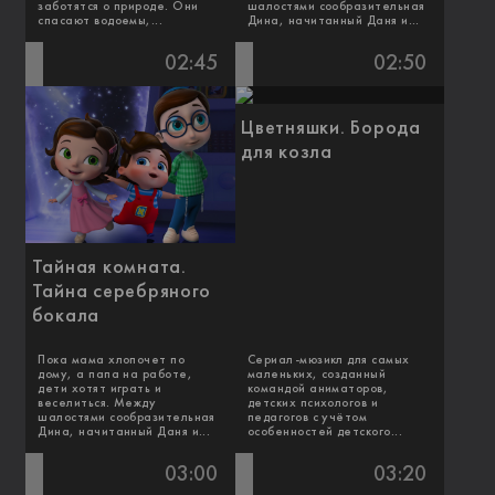
заботятся о природе. Они
шалостями сообразительная
спасают водоемы,...
Дина, начитанный Даня и...
02:45
02:50
Цветняшки. Борода
для козла
Тайная комната.
Тайна серебряного
бокала
Пока мама хлопочет по
Сериал-мюзикл для самых
дому, а папа на работе,
маленьких, созданный
дети хотят играть и
командой аниматоров,
веселиться. Между
детских психологов и
шалостями сообразительная
педагогов с учётом
Дина, начитанный Даня и...
особенностей детского...
03:00
03:20