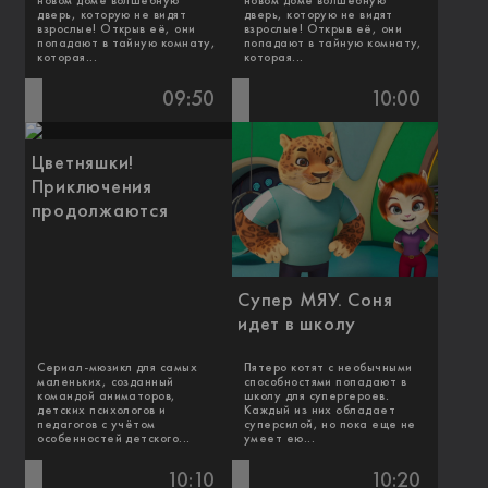
новом доме волшебную
новом доме волшебную
дверь, которую не видят
дверь, которую не видят
взрослые! Открыв её, они
взрослые! Открыв её, они
попадают в тайную комнату,
попадают в тайную комнату,
которая...
которая...
09:50
10:00
Цветняшки!
Приключения
продолжаются
Супер МЯУ. Соня
идет в школу
Сериал-мюзикл для самых
Пятеро котят с необычными
маленьких, созданный
способностями попадают в
командой аниматоров,
школу для супергероев.
детских психологов и
Каждый из них обладает
педагогов с учётом
суперсилой, но пока еще не
особенностей детского...
умеет ею...
10:10
10:20