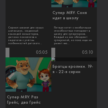
Супер МЯУ. Соня
идет в школу
Сериал-мюзикл для самых
Пятеро котят с необычными
маленьких, созданный
способностями попадают в
командой аниматоров,
школу для супергероев.
детских психологов и
Каждый из них обладает
педагогов с учётом
суперсилой, но пока еще не
особенностей детского...
умеет ею...
05:05
05:10
Братцы кролики. 19-
я - 22-я серии
Супер МЯУ. Раз
Грейс, два Грейс