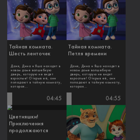
Тайная комната.
Тайная комната.
Шесть ленточек
Петля времени
Даня, Дина и Яша находят в
Даня, Дина и Яша находят в
новом доме волшебную
новом доме волшебную
дверь, которую не видят
дверь, которую не видят
взрослые! Открыв её, они
взрослые! Открыв её, они
попадают в тайную комнату,
попадают в тайную комнату,
которая...
которая...
04:45
04:55
Цветняшки!
Приключения
продолжаются