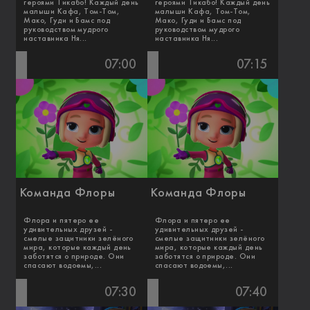
героями Тикабо! Каждый день
героями Тикабо! Каждый день
малыши Кафа, Том-Том,
малыши Кафа, Том-Том,
Мако, Гуди и Бамс под
Мако, Гуди и Бамс под
руководством мудрого
руководством мудрого
наставника Ня...
наставника Ня...
07:00
07:15
Команда Флоры
Команда Флоры
Флора и пятеро ее
Флора и пятеро ее
удивительных друзей -
удивительных друзей -
смелые защитники зелёного
смелые защитники зелёного
мира, которые каждый день
мира, которые каждый день
заботятся о природе. Они
заботятся о природе. Они
спасают водоемы,...
спасают водоемы,...
07:30
07:40