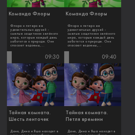
Команда Флоры
Команда Флоры
Флора и пятеро ее
Флора и пятеро ее
удивительных друзей -
удивительных друзей -
смелые защитники зелёного
смелые защитники зелёного
мира, которые каждый день
мира, которые каждый день
заботятся о природе. Они
заботятся о природе. Они
спасают водоемы,...
спасают водоемы,...
09:30
09:40
Тайная комната.
Тайная комната.
Шесть ленточек
Петля времени
Даня, Дина и Яша находят в
Даня, Дина и Яша находят в