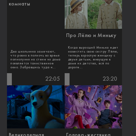
комнаты
Про Лёлю и Миньку
Когда выросший Минька едет
Два школьника замечают,
навестить свою сестру Лёлю,
что ровно в полночь во время
теперь взрослую женщину с
полнолуния на стене их дома
двумя детьми, живущую в
появляется таинственное
доме их детства, всё по
окно. Забравшись туда и...
дороге...
22:05
23:20
Великолепная
Голова-жестянка