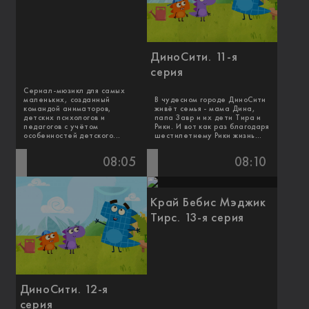
ДиноСити. 11-я
серия
Сериал-мюзикл для самых
маленьких, созданный
В чудесном городе ДиноСити
командой аниматоров,
живёт семья - мама Дина,
детских психологов и
папа Завр и их дети Тира и
педагогов с учётом
Рики. И вот как раз благодаря
особенностей детского...
шестилетнему Рики жизнь...
08:05
08:10
Край Бебис Мэджик
Тирс. 13-я серия
ДиноСити. 12-я
серия