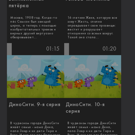
пятёрка
Москва, 1908 год. Когда-то
16-летняя Женя, которую все
пёс Самсон был звездой
зовут Жесть, сполна
цирка, а теперь с помощью
оправдывает свое прозвище:
изобретательных трюков и
жестит и разрушает
верных друзей виртуозно
отношения со всеми вокруг.
обворовывает...
Такой она стала...
01:15
01:20
ДиноСити. 9-я серия
ДиноСити. 10-я
серия
В чудесном городе ДиноСити
В чудесном городе ДиноСити
живёт семья - мама Дина,
живёт семья - мама Дина,
папа Завр и их дети Тира и
папа Завр и их дети Тира и