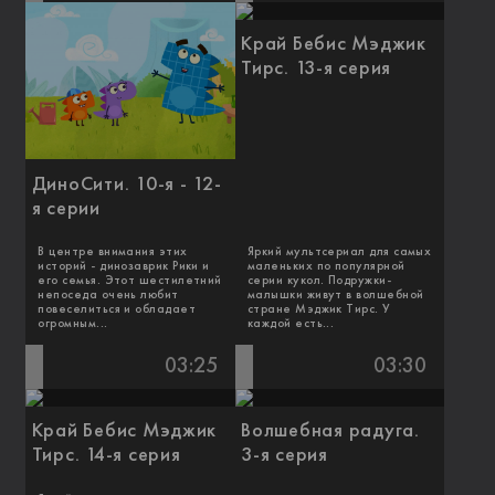
Край Бебис Мэджик
Тирс. 13-я серия
ДиноСити. 10-я - 12-
я серии
В центре внимания этих
Яркий мультсериал для самых
историй - динозаврик Рики и
маленьких по популярной
его семья. Этот шестилетний
серии кукол. Подружки-
непоседа очень любит
малышки живут в волшебной
повеселиться и обладает
стране Мэджик Тирс. У
огромным...
каждой есть...
03:25
03:30
Край Бебис Мэджик
Волшебная радуга.
Тирс. 14-я серия
3-я серия