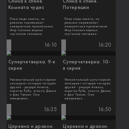
Спина к спине.
Спина к спине.
Комната чудес
Потеряшки
Пока люди заняты, их
Пока люди заняты, их
рюкзаки переживают
рюкзаки переживают
невероятные приключения.
невероятные приключения.
Мир глазами верных
Мир глазами верных
спутников человека.
спутников человека.
16:10
16:20
Суперчетверка. 9-я
Суперчетверка. 10-
серия
я серия
Увлекательный мультсериал
Увлекательный мультсериал
описывает историю четырёх
описывает историю четырёх
друзей - рыцаря Алекса,
друзей - рыцаря Алекса,
пиратки Руби, агента Джина
пиратки Руби, агента Джина
и феи Твинкл. Они
и феи Твинкл. Они
ежедневно...
ежедневно...
16:35
16:50
Царевна и дракон.
Царевна и дракон.