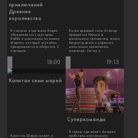
приключений.
Древнее
королевство
В поисках отца юная Карли
Когда вредный гном Атенор
объединяется с шустрым
превратил Нильса в
Бобби и мальчиком по имени
маленького человечка, жизнь
Морган, который случайно
безрассудного и упрямого
превращается в оборотня. С
мальчишки изменилась
помощью...
навсегда. Затем у...
18:00
19:15
Капитан семи морей
Суперкоманда
В город, где живет Амадео,
Капитан Шарки может и
любитель настольного