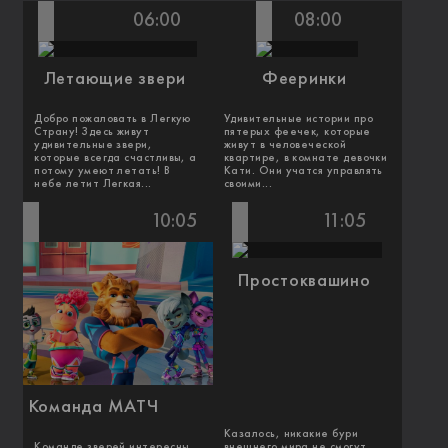
06:00
08:00
Летающие звери
Фееринки
Добро пожаловать в Легкую
Удивительные истории про
Страну! Здесь живут
пятерых феечек, которые
удивительные звери,
живут в человеческой
которые всегда счастливы, а
квартире, в комнате девочки
потому умеют летать! В
Кати. Они учатся управлять
небе летит Легкая...
своими...
10:05
11:05
Простоквашино
Команда МАТЧ
Казалось, никакие бури
Команде зверей интересны
внешнего мира не смогут