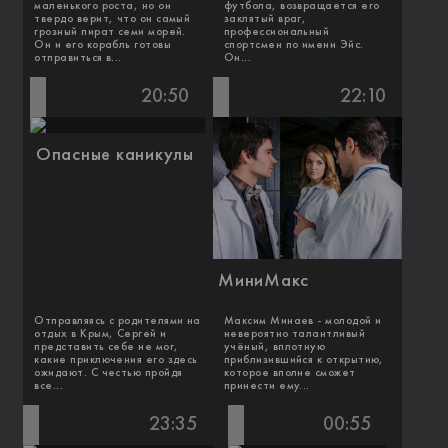
маленького роста, но он
футбола, возвращается его
твердо верит, что он самый
заклятый враг,
грозный пират семи морей.
профессиональный
Он и его корабль готовы
спортсмен по имени Эйс.
отправиться в...
Он...
20:50
22:10
Опасные каникулы
МиниМакс
Отправляясь с родителями на
Максим Минаев - молодой и
отдых в Крым, Сергей и
невероятно талантливый
представить себе не мог,
учёный, вплотную
какие приключения его здесь
приблизившийся к открытию,
ожидают. С честью пройдя
которое вполне сможет
все...
принести ему...
23:35
00:55