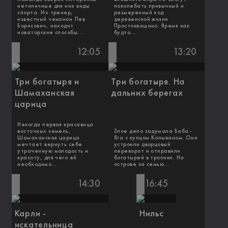
нетипичные для них виды
поколебать привычный и
спорта. Их тренер,
размеренный ход
известный чемпион Лев
деревенской жизни
Борисович, находит
Простоквашино. Время как
новаторские способы...
будто...
12:05
13:20
Три богатыря и
Три богатыря. На
Шамаханская
дальних берегах
царица
Некогда первая красавица
восточных земель,
Злое дело задумала Баба-
Шамаханская царица
Яга с купцом Колываном. Они
мечтает вернуть себе
устроили дворцовый
утраченную молодость и
переворот и отправили
красоту, для чего ей
богатырей в тропики. На
необходимо...
острове за семью...
14:30
16:45
Карли -
Нильс
искательница