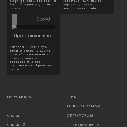
квартире, в комнате девочки
известный чемпион Лев
Кати. Они учатся управлять
Борисович, находит
своими...
новаторские способы...
05:40
Простоквашино
Казалось, никакие бури
внешнего мира не смогут
поколебать привычный и
размеренный ход
деревенской жизни
Простоквашино. Время как
будто...
ТЕЛЕКАНАЛЫ
О НАС
ТЕЛЕПРОГРАММА
kinojam 1
ОПЕРАТОРАМ
kinojam 2
СОТРУДНИЧЕСТВО