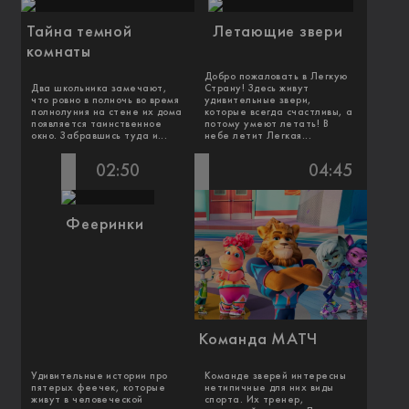
Тайна темной
Летающие звери
комнаты
Добро пожаловать в Легкую
Два школьника замечают,
Страну! Здесь живут
что ровно в полночь во время
удивительные звери,
полнолуния на стене их дома
которые всегда счастливы, а
появляется таинственное
потому умеют летать! В
окно. Забравшись туда и...
небе летит Легкая...
02:50
04:45
Фееринки
Команда МАТЧ
Удивительные истории про
Команде зверей интересны
пятерых феечек, которые
нетипичные для них виды
живут в человеческой
спорта. Их тренер,