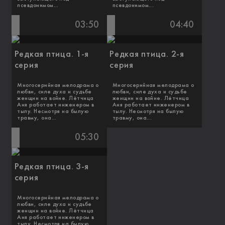
псевдонимом...
псевдонимом...
03:50
04:40
Редкая птица. 1-я
Редкая птица. 2-я
серия
серия
Многосерийная мелодрама о
Многосерийная мелодрама о
любви, силе духа и судьбе
любви, силе духа и судьбе
женщин на войне. Лётчица
женщин на войне. Лётчица
Аня работает инженером в
Аня работает инженером в
тылу. Несмотря на былую
тылу. Несмотря на былую
травму, она...
травму, она...
05:30
Редкая птица. 3-я
серия
Многосерийная мелодрама о
любви, силе духа и судьбе
женщин на войне. Лётчица
Аня работает инженером в
тылу. Несмотря на былую