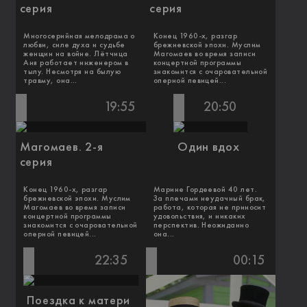
серия
серия
Многосерийная мелодрама о
Конец 1960-х, разгар
любви, силе духа и судьбе
брежневской эпохи. Муслим
женщин на войне. Лётчица
Магомаев во время записи
Аня работает инженером в
концертной программы
тылу. Несмотря на былую
знакомится с очаровательной
травму, она...
оперной певицей...
19:55
20:50
Магомаев. 2-я
Один вдох
серия
Конец 1960-х, разгар
Марине Гордеевой 40 лет.
брежневской эпохи. Муслим
За плечами неудачный брак,
Магомаев во время записи
работа, которая не приносит
концертной программы
удовольствия, и никаких
знакомится с очаровательной
перспектив. Неожиданно
оперной певицей...
она...
22:35
00:15
Поездка к матери