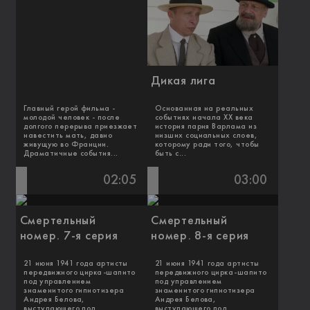
Дикая лига
Главный герой фильма -
Основанная на реальных
молодой человек - после
событиях начала XX века
долгого перерыва приезжает
история парня Варлама из
навестить мать, давно
низших социальных слоев,
живущую во Франции.
которому ради того, чтобы
Драматичные события...
быть с...
02:05
03:00
Смертельный
Смертельный
номер. 7-я серия
номер. 8-я серия
21 июня 1941 года артисты
21 июня 1941 года артисты
передвижного цирка-шапито
передвижного цирка-шапито
под управлением
под управлением
знаменитого гипнотизера
знаменитого гипнотизера
Андрея Белова,
Андрея Белова,
выступающего под
выступающего под