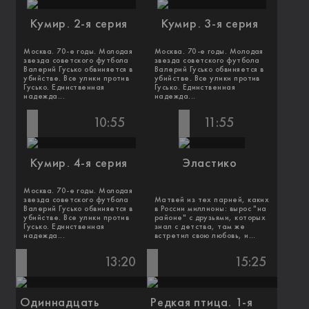
Кумир. 2-я серия
Кумир. 3-я серия
Москва. 70-е годы. Молодая
Москва. 70-е годы. Молодая
звезда советского футбола
звезда советского футбола
Валерий Гусько обвиняется в
Валерий Гусько обвиняется в
убийстве. Все улики против
убийстве. Все улики против
Гусько. Единственная
Гусько. Единственная
надежда...
надежда...
10:55
11:55
Кумир. 4-я серия
Эластико
Москва. 70-е годы. Молодая
звезда советского футбола
Матвей из тех парней, каких
Валерий Гусько обвиняется в
в России миллионы: вырос "на
убийстве. Все улики против
районе" с друзьями, которых
Гусько. Единственная
знал с детства, там же
надежда...
встретил свою любовь, и...
13:20
15:25
Одиннадцать
Редкая птица. 1-я