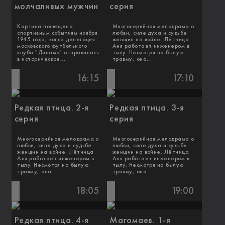
молчаливых мужчин
серия
Картина посвящена
Многосерийная мелодрама о
спортивным событиям ноября
любви, силе духа и судьбе
1945 года, когда делегация
женщин на войне. Лётчица
московского футбольного
Аня работает инженером в
клуба "Динамо" отправилась
тылу. Несмотря на былую
в историческое...
травму, она...
16:15
17:10
Редкая птица. 2-я
Редкая птица. 3-я
серия
серия
Многосерийная мелодрама о
Многосерийная мелодрама о
любви, силе духа и судьбе
любви, силе духа и судьбе
женщин на войне. Лётчица
женщин на войне. Лётчица
Аня работает инженером в
Аня работает инженером в
тылу. Несмотря на былую
тылу. Несмотря на былую
травму, она...
травму, она...
18:05
19:00
Редкая птица. 4-я
Магомаев. 1-я