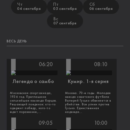
Чт
Пт
Сб
04 сентября
05 сентября
06 сентября
Вс
07 сентября
ВЕСЬ ДЕНЬ
06:20
08:10
Легенда о самбо
Кумир. 1-я серия
Московская спартакиада,
Москва. 70-е годы. Молодая
1936 год. Приглашена
звезда советского футбола
сильнейшая команда борцов.
Валерий Гусько обвиняется в
Решающий поединок: кто-то
убийстве. Все улики против
одержит победу, кого-то
Гусько. Единственная
ждет поражение,...
надежда...
09:05
10:00