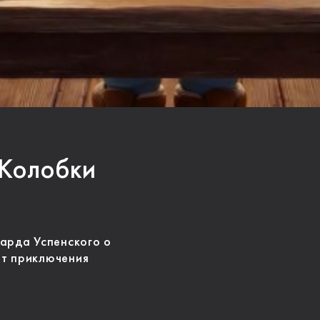
 Колобки
арда Успенского о
т приключения