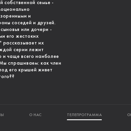
й собственной семье -
эмоционально
зоренными и
оны соседей и друзей.
 сыновья или дочери -
ми его жестоких
" рассказывает их
аждой серии лежит
о и чаще всего наиболее
 Мы спрашиваем: как член
под его крышей живет
того??
ЛЫ
О НАС
ТЕЛЕПРОГРАММА
О