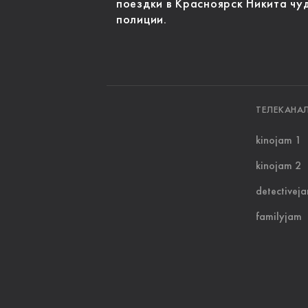
поездки в Красноярск Никита чу
полиции.
ТЕЛЕКАНА
kinojam 1
kinojam 2
detectivej
familyjam