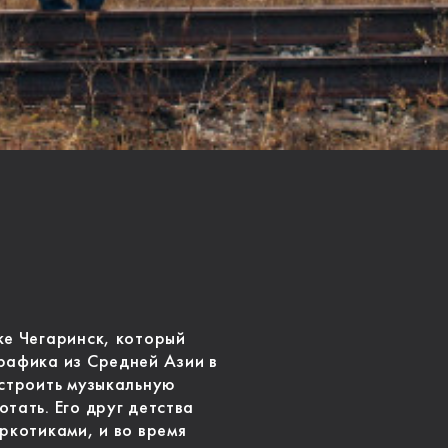
ке Чегаринск, который
рафика из Средней Азии в
 строить музыкальную
тать. Его друг детства
ркотиками, и во время