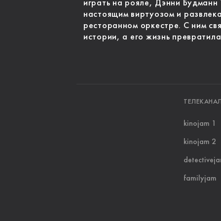
играть на рояле, Дэнни Будманн 
настоящим виртуозом и развлека
ресторанном оркестре. С ним св
истории, а его жизнь превратила
ТЕЛЕКАНА
kinojam 1
kinojam 2
detectivej
familyjam