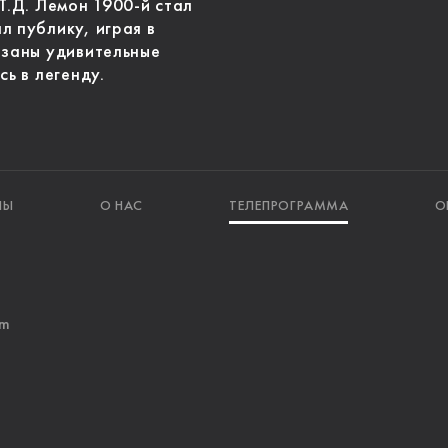
Т.Д. Лемон 1900-й стал
л публику, играя в
язаны удивительные
сь в легенду.
ЛЫ
О НАС
ТЕЛЕПРОГРАММА
О
am