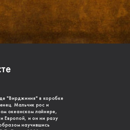
сте
оде "Вирджиния" в коробке
енец. Мальчик рос и
ном океанском лайнере,
 Европой, и он ни разу
 образом научившись