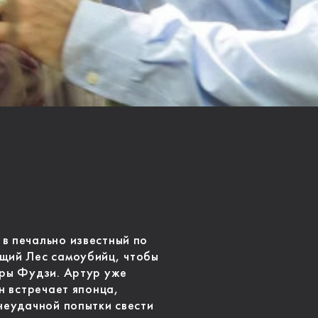
в печально известный по
ющий Лес самоубийц, чтобы
оры Фудзи. Артур уже
он встречает японца,
 неудачной попытки свести