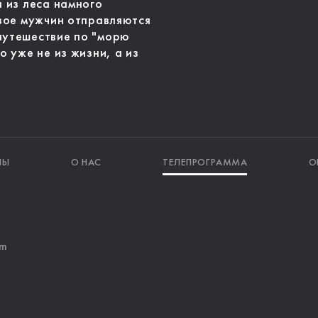
я из леса намного
двое мужчин отправляются
путешествие по "морю
о уже не из жизни, а из
ЛЫ
О НАС
ТЕЛЕПРОГРАММА
О
am