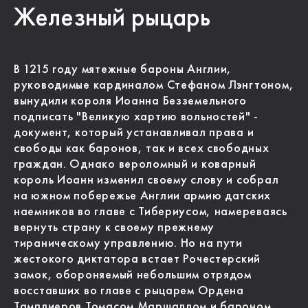
Железный рыцарь
В 1215 году мятежные бароны Англии,
руководимые кардиналом Стефаном Лэнгтоном,
вынудили короля Иоанна Безземельного
подписать "Великую хартию вольностей" -
документ, который устанавливал права и
свободы как баронов, так и всех свободных
граждан. Однако вероломный и коварный
король Иоанн изменил своему слову и собрал
на южном побережье Англии армию датских
наемников во главе с Тибериусом, намереваясь
вернуть страну к своему прежнему
тираническому управлению. Но на пути
жестокого диктатора встает Рочестерский
замок, обороняемый небольшим отрядом
восставших во главе с рыцарем Ордена
Тамплиеров Томасом Маршаллом и бароном