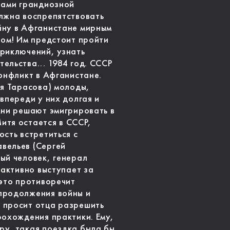
тами грандиозной
лжна воспрепятствовать
йну в Афганистане мирным
том! Им предстоит пройти
риключений, узнать
ельства... 1984 год. СССР
конфликт в Афганистане.
ая Тарасова) молоды,
впереди у них долгая и
Ани решают эмигрировать в
итя остается в СССР,
сть встретиться с
вельев (Сергей
ый человек, генерал
 активно выступает за
 это противоречит
продолжения войны и
 просит отца разрешить
рохождения практики. Ему,
ру, такая поездка была бы