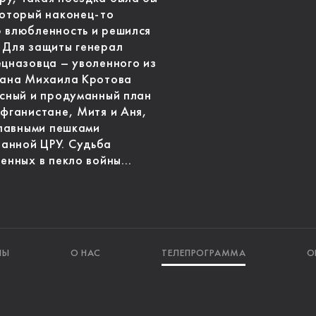
который наконец-то
ю влюбленность и решился
 Для защиты генерал
ецназовца – уволенного из
итана Михаила Кротова
асный и продуманный план
Афганистане, Митя и Аня,
главными пешками
анной ЦРУ. Судьба
ленных в пекло войны…
ЛЫ
О НАС
ТЕЛЕПРОГРАММА
О