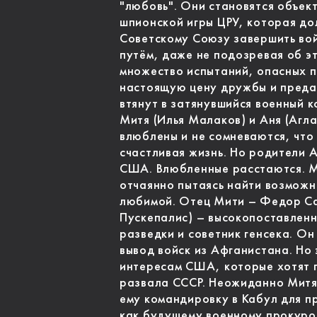
"любовь". Они становятся объек
шпионской игры ЦРУ, которая до
Советскому Союзу завершить во
путём, даже не подозревая об э
множество испытаний, опасных п
настоящую цену дружбы и предат
втянут в затянувшийся военный 
Митя (Илья Малаков) и Аня (Агл
влюблены и не сомневаются, что 
счастливая жизнь. Но родители 
США. Влюбленные расстаются. М
отчаянно пытаясь найти возможно
любимой. Отец Мити – Федор Са
Пускепалис) – высокопоставленн
разведки и советник генсека. Он
вывод войск из Афганистана. Но
интересам США, которые хотят 
развала СССР. Неожиданно Митя
ему командировку в Кабул для п
как будущему военному прокуро