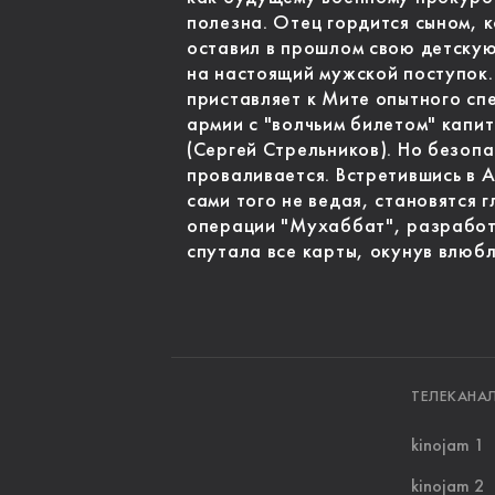
полезна. Отец гордится сыном, 
оставил в прошлом свою детску
на настоящий мужской поступок.
приставляет к Мите опытного сп
армии с "волчьим билетом" кап
(Сергей Стрельников). Но безоп
проваливается. Встретившись в 
сами того не ведая, становятся 
операции "Мухаббат", разработ
спутала все карты, окунув влюб
ТЕЛЕКАНА
kinojam 1
kinojam 2