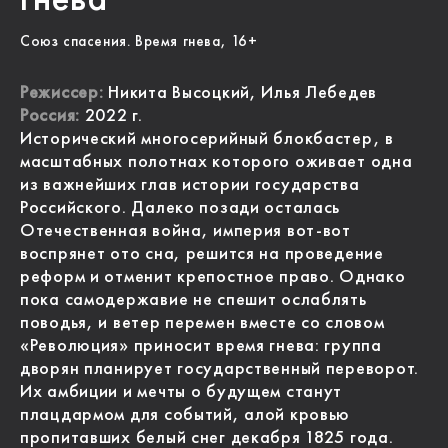
Союз спасения. Время гнева, 16+
Режиссер:
Никита Высоцкий, Илья Лебедев
Россия:
2022 г.
Исторический многосерийный блокбастер, в
масштабных полотнах которого оживает одна
из важнейших глав истории государства
Российского. Далеко позади осталась
Отечественная война, империя вот-вот
воспрянет ото сна, решится на проведение
реформ и отменит крепостное право. Однако
пока самодержавие не спешит ослаблять
поводья, и ветер перемен вместе со словом
«Революция» приносит время гнева: группа
дворян планирует государственный переворот.
Их амбиции и мечты о будущем станут
плацдармом для событий, алой кровью
пропитавших белый снег декабря 1825 года.