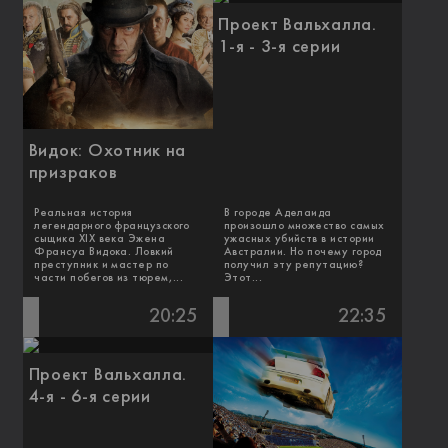
Проект Вальхалла.
1-я - 3-я серии
Видок: Охотник на
призраков
Реальная история
В городе Аделаида
легендарного французского
произошло множество самых
сыщика XIX века Эжена
ужасных убийств в истории
Франсуа Видока. Ловкий
Австралии. Но почему город
преступник и мастер по
получил эту репутацию?
части побегов из тюрем,...
Этот...
20:25
22:35
Проект Вальхалла.
4-я - 6-я серии