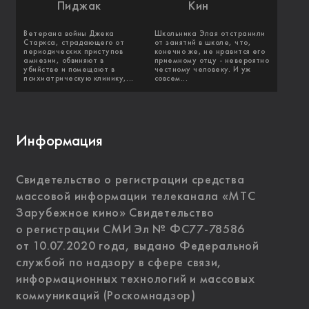
Пиджак
Кин
Ветерана войны Джека
Школьника Элая отстранили
Старкса, страдающего от
от занятий в школе, что,
периодических приступов
конечно же, не нравится его
амнезии, обвиняют в
приемному отцу - невероятно
убийстве и помещают в
честному человеку. И уж
психиатрическую клинику,...
совсем...
Информация
Свидетельство о регистрации средства
массовой информации телеканала «МТС
Зарубежное кино» Свидетельство
о регистрации СМИ Эл № ФС77-78586
от 10.07.2020 года, выдано Федеральной
службой по надзору в сфере связи,
информационных технологий и массовых
коммуникаций (Роскомнадзор)