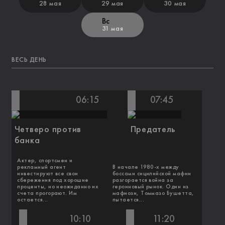
28 мая
29 мая
30 мая
Вс
31 мая
ВЕСЬ ДЕНЬ
06:15
07:45
Четверо против
Предатель
банка
Актер, спортсмен и
рекламный агент
В начале 1980-х между
инвестируют все свои
боссами сицилийской мафии
сбережения под хорошие
разгорается война за
проценты, но неожиданно их
героиновый рынок. Один из
счета прогорают. Им
мафиози, Томмазо Бушетта,
остается...
пытается...
10:10
11:20