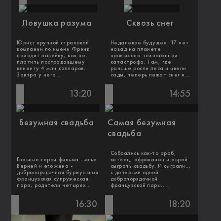
Ловушка разума
Сквозь снег
Юрист крупной страховой
Недалекое будущее. 17 лет
компании по имени Фрэнк
назад на планете
находит лазейку, как не
произошла техногенная
платить пострадавшему
катастрофа. Там, где
клиенту 4 млн долларов.
раньше росли леса и цвели
Завтра у него...
сады, теперь лежат снег и...
13:20
14:55
Безумная свадьба
Самая безумная
свадьба
Собрались как-то араб,
Главные герои фильма - мсье
китаец, африканец и еврей
Верней и его жена -
сыграть свадьбу. И сыграли...
добропорядочная буржуазная
с дочерьми одной
французская супружеская
добропорядочной
пара, родители четырех...
французской пары....
16:30
18:20