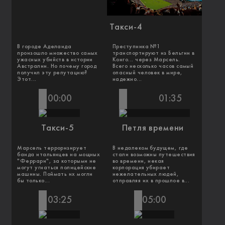
Такси-4
В городе Аделаида
Преступника №1
произошло множество самых
транспортируют из Бельгии в
ужасных убийств в истории
Конго... через Марсель.
Австралии. Но почему город
Всего несколько часов самый
получил эту репутацию?
опасный человек в мире,
Этот...
надежно...
00:00
01:35
Такси-5
Петля времени
Марсель терроризирует
В недалеком будущем, где
банда итальянцев на мощных
стали возможны путешествия
"Феррари", за которыми не
во времени, некая
могут угнаться полицейские
корпорация убирает
машины. Поймать их могли
нежелательных людей,
бы только...
отправляя их в прошлое в...
03:25
05:00