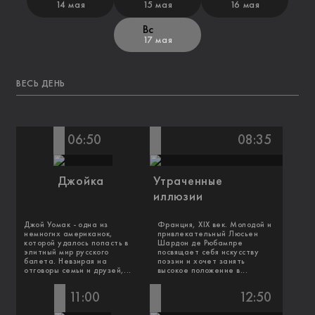
14 мая
15 мая
16 мая
Вс
17 мая
ВЕСЬ ДЕНЬ
06:50
08:35
Джойка
Утраченные
иллюзии
Джой Уомак - одна из
Франция, XIX век. Молодой и
немногих американок,
привлекательный Люсьен
которой удалось попасть в
Шардон де Рюбампре
элитный мир русского
посвящает себя искусству
балета. Невзирая на
поэзии и хочет занять
отговоры семьи и друзей,...
высокое положение в...
11:00
12:50