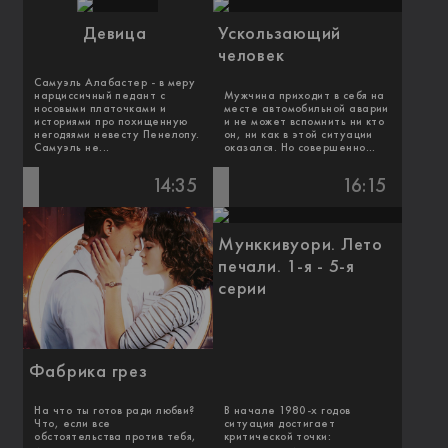
Девица
Ускользающий
человек
Самуэль Алабастер - в меру
нарциссичный педант с
Мужчина приходит в себя на
носовыми платочками и
месте автомобильной аварии
историями про похищенную
и не может вспомнить ни кто
негодяями невесту Пенелопу.
он, ни как в этой ситуации
Самуэль не...
оказался. Но совершенно...
14:35
16:15
Мунккивуори. Лето
печали. 1-я - 5-я
серии
Фабрика грез
На что ты готов ради любви?
В начале 1980-х годов
Что, если все
ситуация достигает
обстоятельства против тебя,
критической точки: