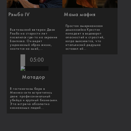
Рэмбо IV
Мама мафия
Простая американская
Вьетнамский ветеран Джон
домохозяйка Кристин
Рэмбо на старости лет
попадает в водоворот
поселился где-то на окраине
опасностей и страстей,
Бангкока. Он ведет
когда выясняется, что
уединенный образ жизни,
итальянский дедушка
охотится на змей,...
оставил ей...
05:00
Матадор
В гостиничном баре в
Мехико-сити встретились
двое: профессиональный
убийца и крупный бизнесмен.
Эта встреча абсолютно
незнакомых людей...