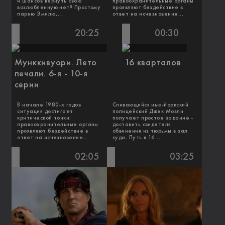
и шансов вернуть свою
правоохранительные органы
возлюбленную нет? Простому
проявляют бездействие в
парню Эмилю,...
ответ на исчезновение...
20:25
00:30
Мунккивуори. Лето
16 кварталов
печали. 6-я - 10-я
серии
В начале 1980-х годов
Спивающийся нью-йоркский
ситуация достигает
полицейский Джек Мозли
критической точки:
получает простое задание -
правоохранительные органы
доставить свидетеля
проявляют бездействие в
обвинения из тюрьмы в зал
ответ на исчезновение...
суда. Путь в 16...
02:05
03:25