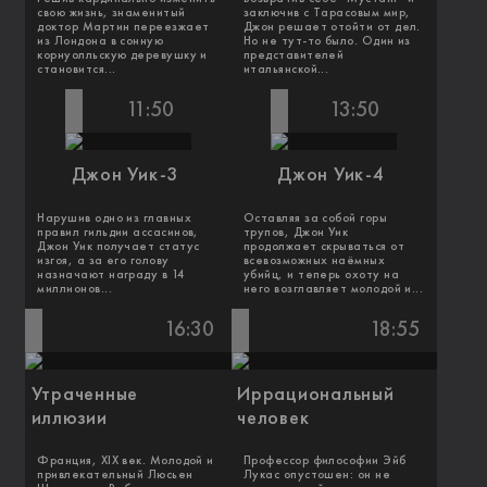
свою жизнь, знаменитый
заключив с Тарасовым мир,
доктор Мартин переезжает
Джон решает отойти от дел.
из Лондона в сонную
Но не тут-то было. Один из
корнуолльскую деревушку и
представителей
становится...
итальянской...
11:50
13:50
Джон Уик-3
Джон Уик-4
Нарушив одно из главных
Оставляя за собой горы
правил гильдии ассасинов,
трупов, Джон Уик
Джон Уик получает статус
продолжает скрываться от
изгоя, а за его голову
всевозможных наёмных
назначают награду в 14
убийц, и теперь охоту на
миллионов...
него возглавляет молодой и...
16:30
18:55
Утраченные
Иррациональный
иллюзии
человек
Франция, XIX век. Молодой и
Профессор философии Эйб
привлекательный Люсьен
Лукас опустошен: он не