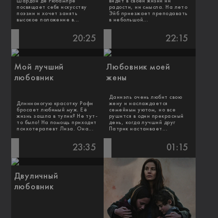
Шардон де Рюбампре
видит в своей жизни ни
посвящает себя искусству
радости, ни смысла. На лето
поэзии и хочет занять
Эйб приезжает преподавать
высокое положение в...
в небольшой...
20:25
22:15
Мой лучший
Любовник моей
любовник
жены
Даниэль очень любит свою
Длинноногую красотку Рафи
жену и наслаждается
бросает любимый муж. Её
семейным уютом, но все
жизнь зашла в тупик? Не тут-
рушится в один прекрасный
то было! На помощь приходит
день, когда лучший друг
психотерапевт Лиза. Она...
Патрик настаивает...
23:35
01:15
Двуличный
любовник