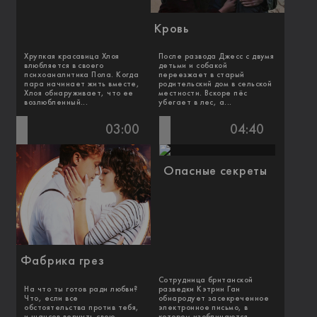
Кровь
Хрупкая красавица Хлоя
После развода Джесс с двумя
влюбляется в своего
детьми и собакой
психоаналитика Пола. Когда
переезжает в старый
пара начинает жить вместе,
родительский дом в сельской
Хлоя обнаруживает, что ее
местности. Вскоре пёс
возлюбленный...
убегает в лес, а...
03:00
04:40
Опасные секреты
Фабрика грез
Сотрудница британской
На что ты готов ради любви?
разведки Кэтрин Ган
Что, если все
обнародует засекреченное
обстоятельства против тебя,
электронное письмо, в
и шансов вернуть свою
котором изобличаются