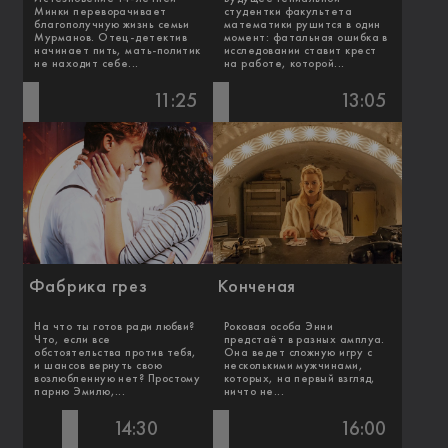
Минки переворачивает
студентки факультета
благополучную жизнь семьи
математики рушится в один
Мурманов. Отец-детектив
момент: фатальная ошибка в
начинает пить, мать-политик
исследовании ставит крест
не находит себе...
на работе, которой...
11:25
13:05
Фабрика грез
Конченая
На что ты готов ради любви?
Роковая особа Энни
Что, если все
предстаёт в разных амплуа.
обстоятельства против тебя,
Она ведет сложную игру с
и шансов вернуть свою
несколькими мужчинами,
возлюбленную нет? Простому
которых, на первый взгляд,
парню Эмилю,...
ничто не...
14:30
16:00