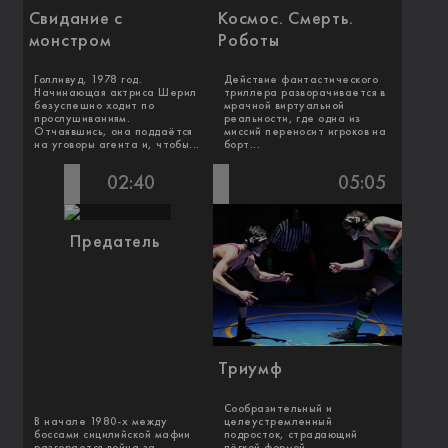
Свидание с
Космос. Смерть.
монстром
Роботы
Голливуд, 1978 год.
Действие фантастического
Начинающая актриса Шерил
триллера разворачивается в
безуспешно ходит по
мрачной виртуальной
прослушиваниям.
реальности, где одна из
Отчаявшись, она поддаётся
миссий переносит игроков на
на уговоры агента и, чтобы...
борт...
02:40
05:05
Предатель
Триумф
Сообразительный и
В начале 1980-х между
целеустремленный
боссами сицилийской мафии
подросток, страдающий
разгорается война за
лёгкой формой