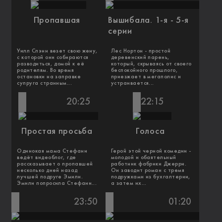
Пропавшая
Вышибала. 1-я - 5-я
серии
Уилл Спэнн везет свою жену,
Лес Нортон - простой
с которой они собираются
деревенский парень,
разводиться, домой к её
который, скрываясь от своего
родителям. Во время
беспокойного прошлого,
остановки на заправке
приезжает в мегаполис и
супруга странным...
устраивается...
20:25
22:15
Простая просьба
Голоса
Одинокая мама Стефани
Герой этой черной комедии -
ведёт видеоблог, где
молодой и обаятельный
рассказывает о пропавшей
работник фабрики Джерри.
несколько дней назад
Он заводит роман с тремя
лучшей подруге Эмили.
подружками из бухгалтерии,
Эмили попросила Стефани...
а затем их...
23:50
01:20