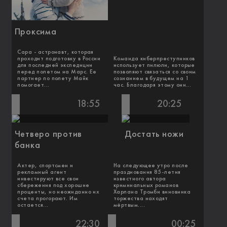
Проксима
Сара - астронавт, которая
проходит подготовку в России
Команда киберпреступников
для последней экспедиции
использует пилюли, которые
перед полетом на Марс. Ее
позволяют связаться со своим
партнер по полету Майк
сознанием в будущем на 1
помогает...
час. Благодаря этому они...
18:55
20:25
Четверо против
Достать ножи
банка
Актер, спортсмен и
На следующее утро после
рекламный агент
празднования 85-летия
инвестируют все свои
известного автора
сбережения под хорошие
криминальных романов
проценты, но неожиданно их
Харлана Тромби виновника
счета прогорают. Им
торжества находят
остается...
мёртвым....
22:30
00:25