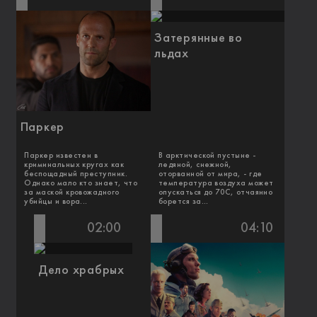
Затерянные во
льдах
Паркер
Паркер известен в
В арктической пустыне -
криминальных кругах как
ледяной, снежной,
беспощадный преступник.
оторванной от мира, - где
Однако мало кто знает, что
температура воздуха может
за маской кровожадного
опускаться до 70С, отчаянно
убийцы и вора...
борется за...
02:00
04:10
Дело храбрых