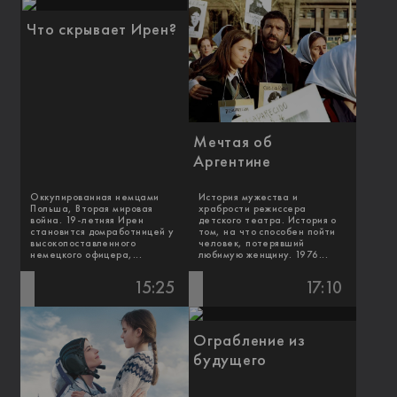
Что скрывает Ирен?
Мечтая об
Аргентине
Оккупированная немцами
История мужества и
Польша, Вторая мировая
храбрости режиссера
война. 19-летняя Ирен
детского театра. История о
становится домработницей у
том, на что способен пойти
высокопоставленного
человек, потерявший
немецкого офицера,...
любимую женщину. 1976...
15:25
17:10
Ограбление из
будущего