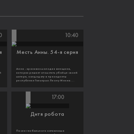
0
10:40
я
Месть Анны. 54-я серия
Анна - красивая молодая женщина,
й
которая решает отомстить убийце своей
матери, кандидату в президенты
республики Гильермо Леону Мехиа....
17:00
Дитя робота
После глобального катаклизма