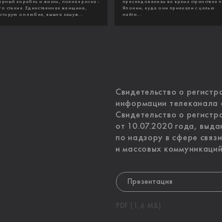
ерный корабль и жизнь, полная риска -
преследованиям во время странствия 
го стихия. Единственная женщина,
Японии, куда они приехали с целью
оторую он любил, вышла замуж...
найти...
Свидетельство о регистр
информации телеканала
Свидетельство о регист
от 10.07.2020 года, выд
по надзору в сфере связ
и массовых коммуникаций
Презентация
PDF (1,6 МБ)