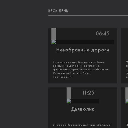
ВЕСЬ ДЕНЬ
06:45
Неизбранные дороги
Богемная жизнь, безумная любовь,
М
рождение дочери и бегство на
с
греческий остров, полный соблазнов.
п
Сегодня всё это как будто
л
происходит...
с
11:25
Дьяволик
В городе Клервилль полиция сбилась с
И