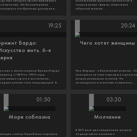
оду был запущен проект выживания
использовать высокие технологии в
еловечества. Из биоматериала
самых разных сферах, Аиша жила
пециально отобранных доноров в...
обычной жизнью...
19:25
20:24
Брижит Бардо:
Чего хотят женщины
Искусство жить. 6-я
серия
ассказ о жизни актрисы Брижит Бардо
Ник Маршал - обаятельный ловелас. О
 период с 1949 по 1959 годы.
находится на пике карьеры в одном и
олучившая строгое воспитание,
лучших рекламных агентств. Но
риджит мечтает стать танцовщицей. В...
неожиданно в агентстве появляется...
01:50
03:30
Море соблазна
Молчание
В XVII веке два священника-иезуита
алящее солнце Карибских островов,
подвергаются насилию и