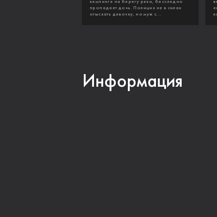
кемпинге на берегу реки, бесследно
в
пропадает дочь. Полиция не в силах
е
отыскать девочку, но муж с...
к
Информация