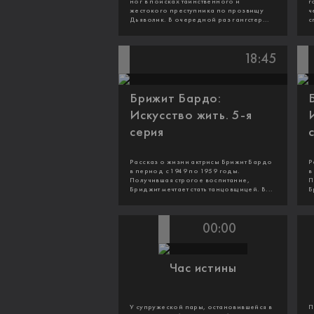
ног в поисках таинственного и
г
жестокого преступника по прозвищу
ч
Дьяволик. В очередной раз гангстер...
с
18:45
Брижит Бардо:
Искусство жить. 5-я
серия
Рассказ о жизни актрисы Брижит Бардо
Р
в период с 1949 по 1959 годы.
в
Получившая строгое воспитание,
П
Бриджит мечтает стать танцовщицей. В...
Б
00:00
Час истины
У супружеской пары, остановившейся в
П