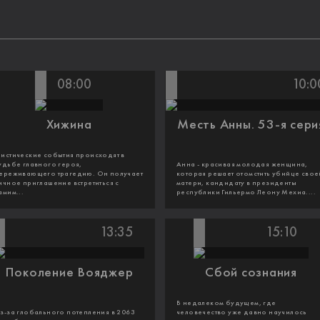
08:00
10:0
Хижина
Месть Анны. 53-я сери
истические события происходят в
удьбе главного героя,
Анна - красивая молодая женщина,
ереживающего трагедию. Он получает
которая решает отомстить убийце свое
ичное приглашение встретиться с
матери, кандидату в президенты
амим...
республики Гильермо Леону Мехиа....
13:35
15:10
Поколение Вояджер
Сбой сознания
В недалеком будущем, где
з-за глобального потепления в 2063
человечество уже давно научилось