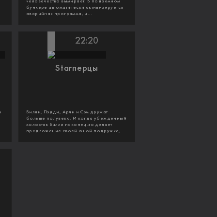
человечество вымирает. В подземном
бункере автоматически активизируется
аварийная программа, и...
22:20
Starперцы
н
Билли, Пэдди, Арчи и Сэм дружат
з
больше полувека. И когда убежденный
холостяк Билли наконец-то делает
предложение своей юной подружке,...